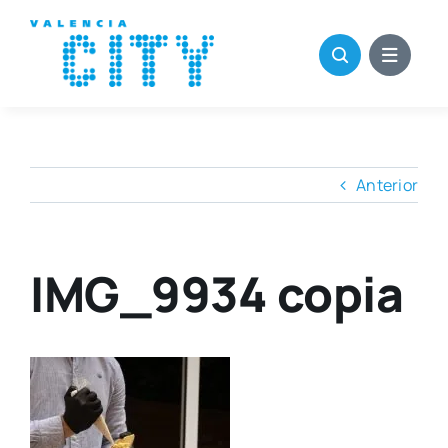
Saltar
al
contenido
Anterior
IMG_9934 copia