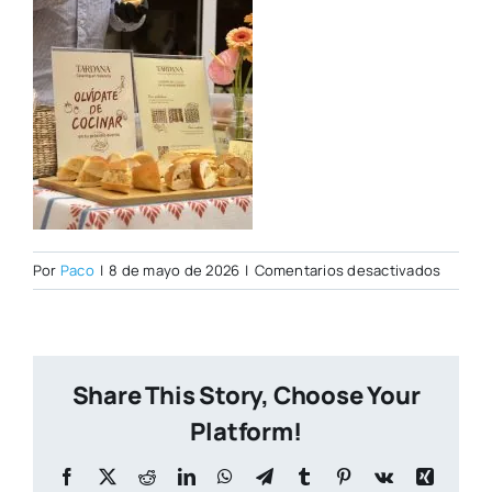
en
Por
Paco
|
8 de mayo de 2026
|
Comentarios desactivados
IMG_9
copia
Share This Story, Choose Your
Platform!
Facebook
X
Reddit
LinkedIn
WhatsApp
Telegram
Tumblr
Pinterest
Vk
Xing