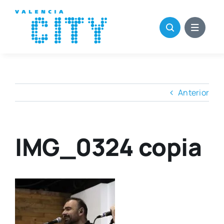
Saltar
al
contenido
Anterior
IMG_0324 copia