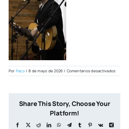
en
Por
Paco
|
8 de mayo de 2026
|
Comentarios desactivados
IMG_0
copia
Share This Story, Choose Your
Platform!
Facebook
X
Reddit
LinkedIn
WhatsApp
Telegram
Tumblr
Pinterest
Vk
Xing