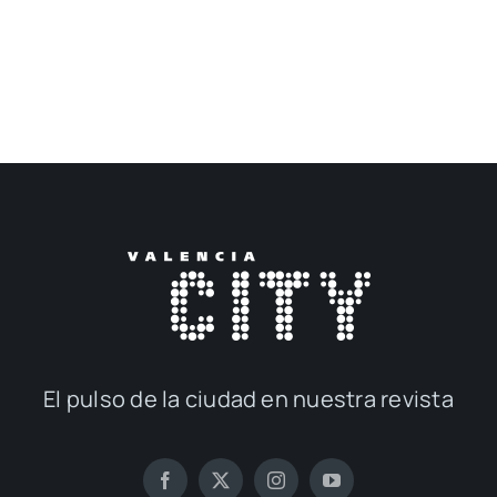
El pul­so de la ciu­dad en nues­tra revis­ta