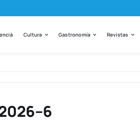
en­cià
Cul­tu­ra
Gas­tro­no­mía
Revis­tas
-2026–6