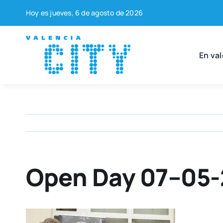
Saltar
Hoy es jue­ves, 6 de agos­to de 2026
al
contenido
En val
Open Day 07–05