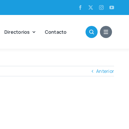
Direc­to­rios
Con­tac­to
Anterior