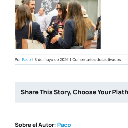
en
Por
Paco
|
8 de mayo de 2026
|
Comentarios desactivados
Ope
Day
07–
05-
Share This Story, Choose Your Plat
202
6
Sobre el Autor:
Paco