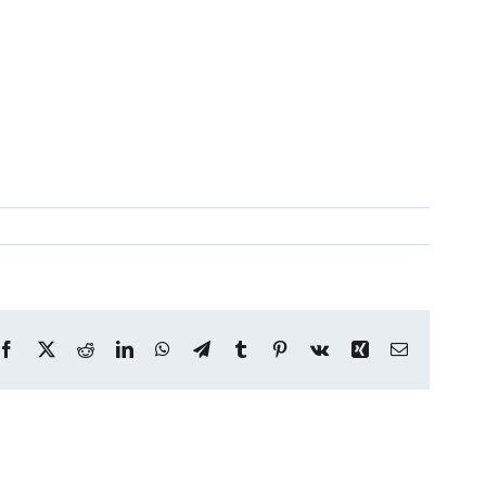
Facebook
X
Reddit
LinkedIn
WhatsApp
Telegram
Tumblr
Pinterest
Vk
Xing
Correo
electrónico