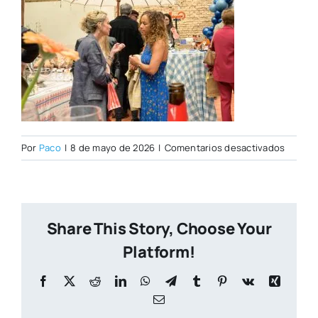
en
Por
Paco
|
8 de mayo de 2026
|
Comentarios desactivados
Open
Day
07–
05-
Share This Story, Choose Your
2026–
42
Platform!
Facebook
X
Reddit
LinkedIn
WhatsApp
Telegram
Tumblr
Pinterest
Vk
Xing
Correo
electrónico