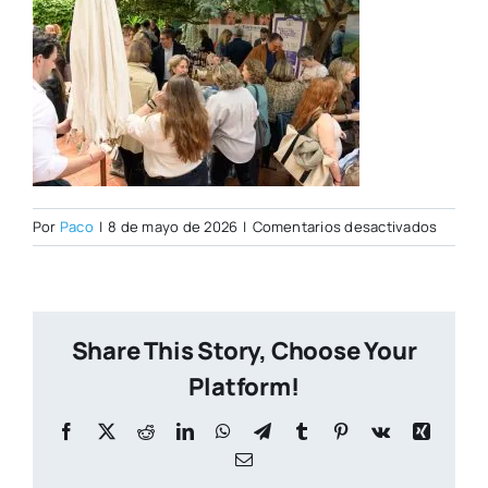
en
Por
Paco
|
8 de mayo de 2026
|
Comentarios desactivados
Open
Day
07–
05-
Share This Story, Choose Your
2026–
160
Platform!
Facebook
X
Reddit
LinkedIn
WhatsApp
Telegram
Tumblr
Pinterest
Vk
Xing
Correo
electrónico