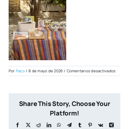
en
Por
Paco
|
8 de mayo de 2026
|
Comentarios desactivados
IMG_9
copia
Share This Story, Choose Your
Platform!
Facebook
X
Reddit
LinkedIn
WhatsApp
Telegram
Tumblr
Pinterest
Vk
Xing