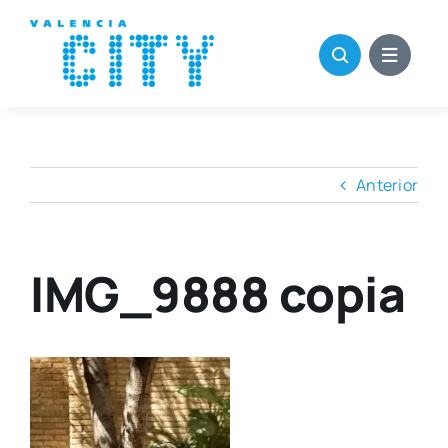
Saltar
al
contenido
Anterior
IMG_9888 copia