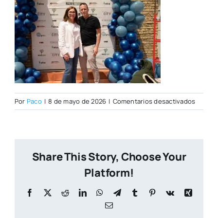
en
Por
Paco
|
8 de mayo de 2026
|
Comentarios desactivados
Open
Day
07–
05-
Share This Story, Choose Your
2026–
107
Platform!
Facebook
X
Reddit
LinkedIn
WhatsApp
Telegram
Tumblr
Pinterest
Vk
Xing
Correo
electrónico