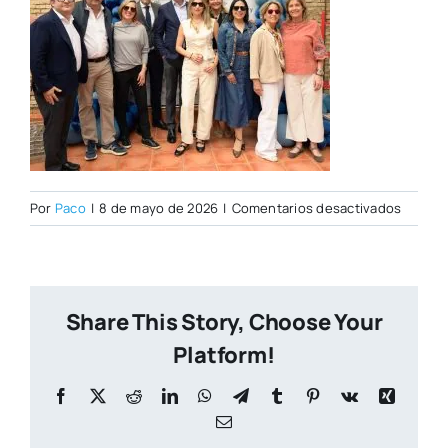
en
Por
Paco
|
8 de mayo de 2026
|
Comentarios desactivados
Open
Day
07–
05-
Share This Story, Choose Your
2026–
196
Platform!
Facebook
X
Reddit
LinkedIn
WhatsApp
Telegram
Tumblr
Pinterest
Vk
Xing
Correo
electrónico