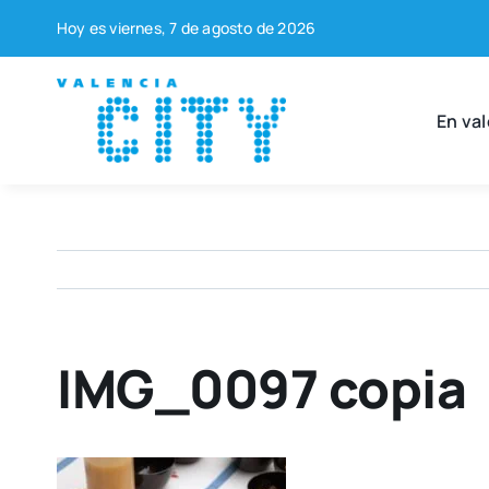
Saltar
Hoy es vier­nes, 7 de agos­to de 2026
al
contenido
En val
IMG_0097 copia