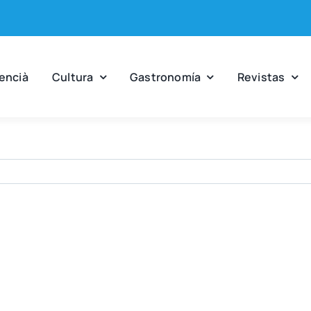
en­cià
Cul­tu­ra
Gas­tro­no­mía
Revis­tas