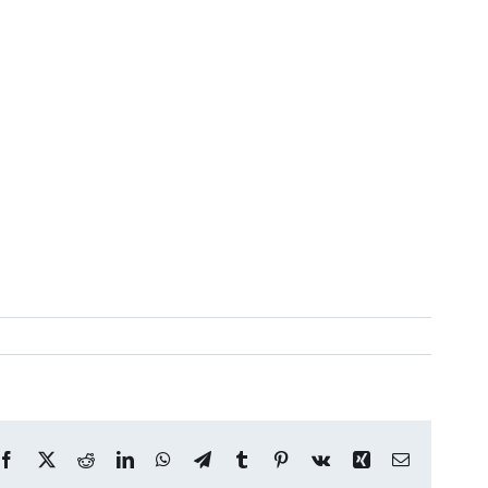
Facebook
X
Reddit
LinkedIn
WhatsApp
Telegram
Tumblr
Pinterest
Vk
Xing
Correo
electrónico