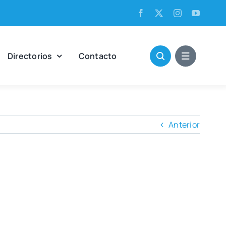
Direc­to­rios
Con­tac­to
Anterior