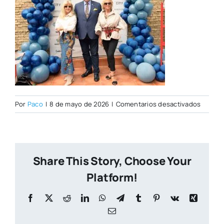
en
Por
Paco
|
8 de mayo de 2026
|
Comentarios desactivados
Open
Day
07–
05-
Share This Story, Choose Your
2026–
168
Platform!
Facebook
X
Reddit
LinkedIn
WhatsApp
Telegram
Tumblr
Pinterest
Vk
Xing
Correo
electrónico