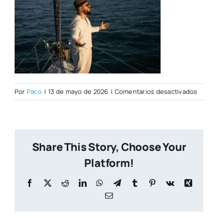
en
Por
Paco
|
13 de mayo de 2026
|
Comentarios desactivados
PORTA
CITY
NUEVA
Share This Story, Choose Your
Platform!
Facebook
X
Reddit
LinkedIn
WhatsApp
Telegram
Tumblr
Pinterest
Vk
Xing
Correo
electrónico