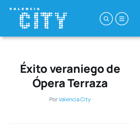
Saltar
al
contenido
Éxito veraniego de
Ópera Terraza
Por
Valen­cia City