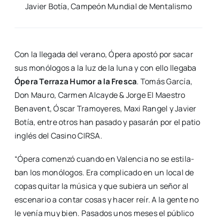
Javier Botía, Cam­peón Mun­dial de Men­ta­lis­mo
Con la lle­ga­da del verano, Ópe­ra apos­tó por sacar
sus monó­lo­gos a la luz de la luna y con ello lle­ga­ba
Ópe­ra Terra­za Humor a la Fres­ca
. Tomás Gar­cía,
Don Mau­ro, Car­men Alcay­de & Jor­ge El Maes­tro
Bena­vent, Óscar Tra­mo­ye­res, Maxi Ran­gel y Javier
Botía, entre otros han pasa­do y pasa­rán por el patio
inglés del Casino CIRSA.
“Ópe­ra comen­zó cuan­do en Valen­cia no se esti­la­
ban los monó­lo­gos. Era com­pli­ca­do en un local de
copas qui­tar la músi­ca y que subie­ra un señor al
esce­na­rio a con­tar cosas y hacer reír. A la gen­te no
le venía muy bien. Pasa­dos unos meses el públi­co