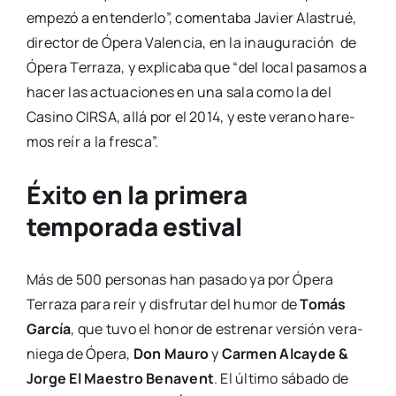
empe­zó a enten­der­lo”, comen­ta­ba Javier Alas­trué,
direc­tor de Ópe­ra Valen­cia, en la inau­gu­ra­ción de
Ópe­ra Terra­za, y expli­ca­ba que “del local pasa­mos a
hacer las actua­cio­nes en una sala como la del
Casino CIRSA, allá por el 2014, y este verano hare­
mos reír a la fres­ca”.
Éxito en la primera
temporada estival
Más de 500 per­so­nas han pasa­do ya por Ópe­ra
Terra­za para reír y dis­fru­tar del humor de
Tomás
Gar­cía
, que tuvo el honor de estre­nar ver­sión vera­
nie­ga de Ópe­ra,
Don Mau­ro
y
Car­men Alcay­de &
Jor­ge El Maes­tro Bena­vent
. El últi­mo sába­do de