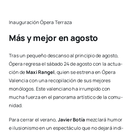
ción de
Maxi Ran­gel
, quien se estre­na en Ópe­ra
Valen­cia con una reco­pi­la­ción de sus mejo­res
monó­lo­gos. Este valen­ciano ha irrum­pi­do con
mucha fuer­za en el pano­ra­ma artís­ti­co de la comu­
ni­dad.
Para cerrar el verano,
Javier Botía
mez­cla­rá humor
e ilu­sio­nis­mo en un espec­tácu­lo que no deja­rá indi­
fe­ren­te a nadie. El valen­ciano, que se pro­cla­mó
Cam­peón Mun­dial de Men­ta­lis­mo en el Fes­ti­val
Inter­na­cio­nal de Socie­da­des Mági­cas cele­bra­do en
Corea, es un exper­to en com­bi­nar ambas face­tas y
lo demos­tra­rá el pró­xi­mo 30 de agos­to con su
espec­tácu­lo ‘El Men­ta­lis­ta’.
Javier Botía, Cam­peón Mun­dial de Men­ta­lis­mo