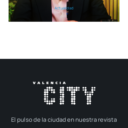
El pul­so de la ciu­dad en nues­tra revis­ta
© 2017 — 2026
Publi­ca­cio­nes M&D
con la cola­bo­ra­ción de
Elca Con­te­ni­dos
| Todos los dere­chos reser­va­dos | Powe­
red by
inge­nia.