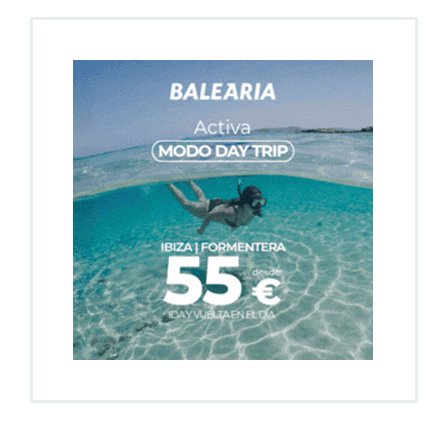
En Portada
Gran expectación ante el III Congreso de
Misterio e Historia del Ateneo Mercantil