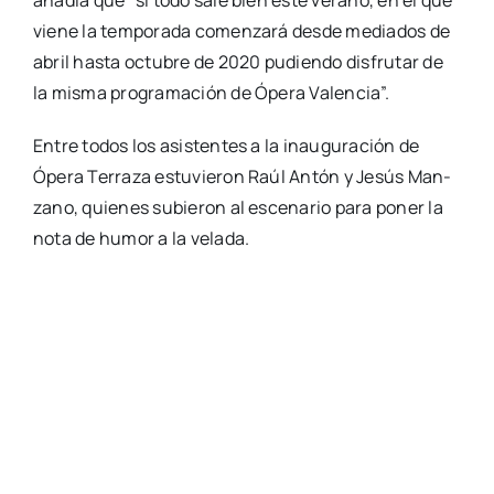
aña­día que “si todo sale bien este verano, en el que
vie­ne la tem­po­ra­da comen­za­rá des­de media­dos de
abril has­ta octu­bre de 2020 pudien­do dis­fru­tar de
la mis­ma pro­gra­ma­ción de Ópe­ra Valen­cia”.
Entre todos los asis­ten­tes a la inau­gu­ra­ción de
Ópe­ra Terra­za estu­vie­ron Raúl Antón y Jesús Man­
zano, quie­nes subie­ron al esce­na­rio para poner la
nota de humor a la vela­da.
Inau­gu­ra­ción Ópe­ra Terra­za
Más y mejor en agosto
Tras un peque­ño des­can­so al prin­ci­pio de agos­to,
Ópe­ra regre­sa el sába­do 24 de agos­to con la actua­