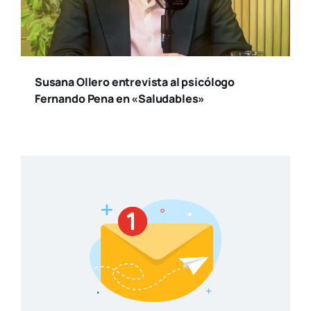
Suscríbete a nuestro
boletín
Reci­be toda la actua­li­dad en cul­tu­ra y
ocio, de la ciu­dad de Valen­cia
SUSCRÍBETE