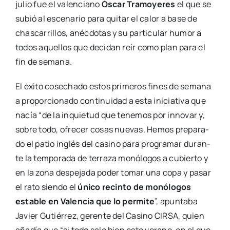
julio fue el valen­ciano
Óscar Tra­mo­ye­res
el que se
subió al esce­na­rio para qui­tar el calor a base de
chas­ca­rri­llos, anéc­do­tas y su par­ti­cu­lar humor a
todos aque­llos que deci­dan reír como plan para el
fin de sema­na.
El éxi­to cose­cha­do estos pri­me­ros fines de sema­na
a pro­por­cio­na­do con­ti­nui­dad a esta ini­cia­ti­va que
nacía “de la inquie­tud que tene­mos por inno­var y,
sobre todo, ofre­cer cosas nue­vas. Hemos pre­pa­ra­
do el patio inglés del casino para pro­gra­mar duran­
te la tem­po­ra­da de terra­za monó­lo­gos a cubier­to y
en la zona des­pe­ja­da poder tomar una copa y pasar
el rato sien­do el
úni­co recin­to de monó­lo­gos
esta­ble en Valen­cia que lo per­mi­te
”, apun­ta­ba
Javier Gutié­rrez, geren­te del Casino CIRSA, quien