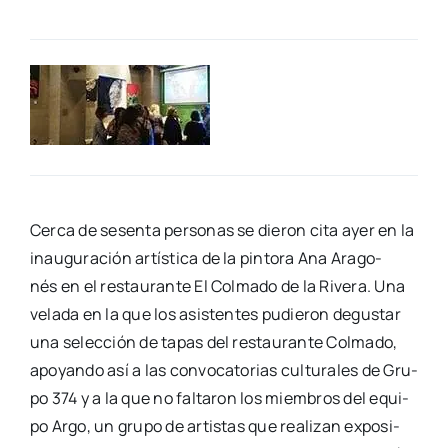
Cer­ca de sesen­ta per­so­nas se die­ron cita ayer en la
inau­gu­ra­ción artís­ti­ca de la pin­to­ra Ana Ara­go­
nés en el res­tau­ran­te El Col­ma­do de la Rive­ra. Una
vela­da en la que los asis­ten­tes pudie­ron degus­tar
una selec­ción de tapas del res­tau­ran­te Col­ma­do,
apo­yan­do así a las con­vo­ca­to­rias cul­tu­ra­les de Gru­
po 374 y a la que no fal­ta­ron los miem­bros del equi­
po Argo, un gru­po de artis­tas que rea­li­zan expo­si­