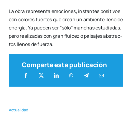
La obra repre­sen­ta emo­cio­nes, ins­tan­tes posi­ti­vos
con colo­res fuer­tes que crean un ambien­te lleno de
ener­gía. Ya pue­den ser “sólo” man­chas estu­dia­das,
pero rea­li­za­das con gran flui­dez o pai­sa­jes abs­trac­
tos lle­nos de fuer­za.
Comparte esta publicación
Actua­li­dad