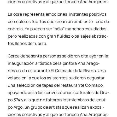
cio­nes colec­ti­vas y al que per­te­ne­ce Ana Ara­go­nés.
La obra repre­sen­ta emo­cio­nes, ins­tan­tes posi­ti­vos
con colo­res fuer­tes que crean un ambien­te lleno de
ener­gía. Ya pue­den ser “sólo” man­chas estu­dia­das,
pero rea­li­za­das con gran flui­dez o pai­sa­jes abs­trac­
tos lle­nos de fuer­za.
Cer­ca de sesen­ta per­so­nas se die­ron cita ayer en la
inau­gu­ra­ción artís­ti­ca de la pin­to­ra Ana Ara­go­
nés en el res­tau­ran­te El Col­ma­do de la Rive­ra. Una
vela­da en la que los asis­ten­tes pudie­ron degus­tar
una selec­ción de tapas del res­tau­ran­te Col­ma­do,
apo­yan­do así a las con­vo­ca­to­rias cul­tu­ra­les de Gru­
po 374 y a la que no fal­ta­ron los miem­bros del equi­
po Argo, un gru­po de artis­tas que rea­li­zan expo­si­
cio­nes colec­ti­vas y al que per­te­ne­ce Ana Ara­go­nés.