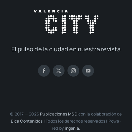
El pul­so de la ciu­dad en nues­tra revis­ta
© 2017 — 2026
Publi­ca­cio­nes M&D
con la cola­bo­ra­ción de
Elca Con­te­ni­dos
| Todos los dere­chos reser­va­dos | Powe­
red by
inge­nia.