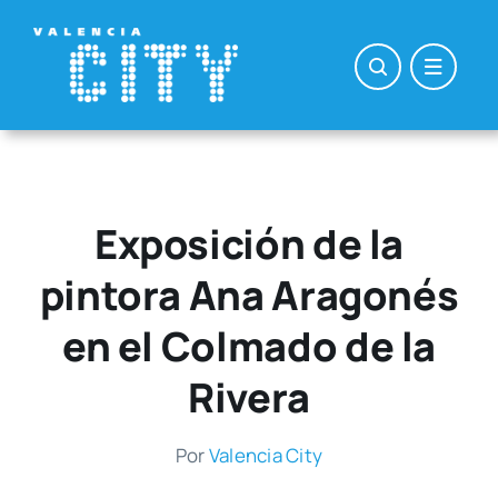
Saltar
al
contenido
Exposición de la
pintora Ana Aragonés
en el Colmado de la
Rivera
Por
Valen­cia City