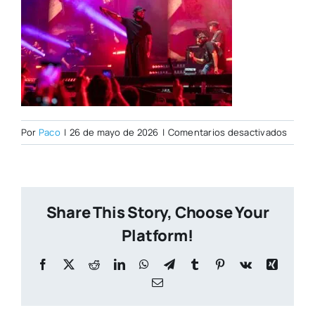
en
Por
Paco
|
26 de mayo de 2026
|
Comentarios desactivados
PORT
CITY
NUEV
(1)
Share This Story, Choose Your
Platform!
Facebook
X
Reddit
LinkedIn
WhatsApp
Telegram
Tumblr
Pinterest
Vk
Xing
Correo
electrónico