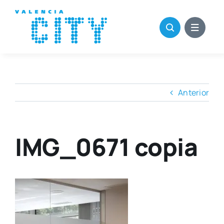
Saltar
al
contenido
Anterior
IMG_0671 copia