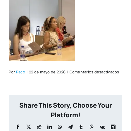
en
Por
Paco
|
22 de mayo de 2026
|
Comentarios desactivados
IMG_0
copia
Share This Story, Choose Your
Platform!
Facebook
X
Reddit
LinkedIn
WhatsApp
Telegram
Tumblr
Pinterest
Vk
Xing