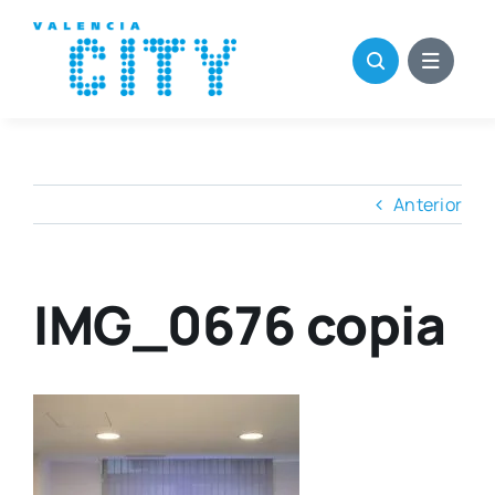
Saltar
al
contenido
Anterior
IMG_0676 copia