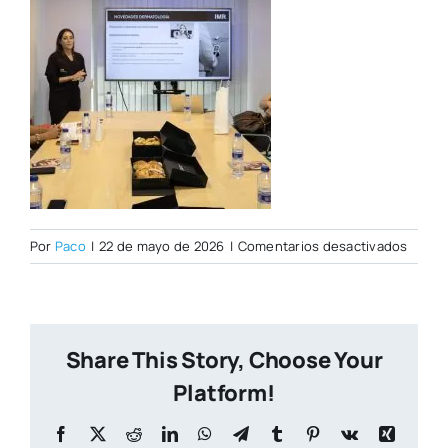
en
Por
Paco
|
22 de mayo de 2026
|
Comentarios desactivados
IMG_0
copia
Share This Story, Choose Your
Platform!
Facebook
X
Reddit
LinkedIn
WhatsApp
Telegram
Tumblr
Pinterest
Vk
Xing