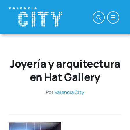
Saltar
al
contenido
Joyería y arquitectura
en Hat Gallery
Por
Valen­cia City