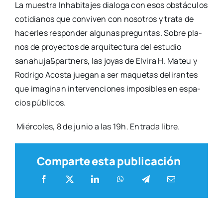
La mues­tra Inha­bi­ta­jes dia­lo­ga con esos obs­tácu­los
coti­dia­nos que con­vi­ven con noso­tros y tra­ta de
hacer­les res­pon­der algu­nas pre­gun­tas. Sobre pla­
nos de pro­yec­tos de arqui­tec­tu­ra del estu­dio
sanahuja&partners, las joyas de Elvi­ra H. Mateu y
Rodri­go Acos­ta jue­gan a ser maque­tas deli­ran­tes
que ima­gi­nan inter­ven­cio­nes impo­si­bles en espa­
cios públi­cos.
Miér­co­les, 8 de junio a las 19h. Entra­da libre.
Comparte esta publicación