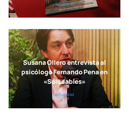
Actua­li­dad
Susana Ollero entrevista al
psicólogo Fernando Pena en
«Saludables»
Actua­li­dad