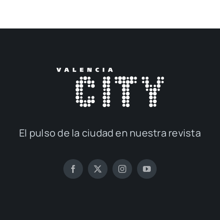
El pul­so de la ciu­dad en nues­tra revis­ta