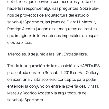
coti­dia­nos que con­vi­ven con noso­tros y tra­ta de
hacer­les res­pon­der algu­nas pre­gun­tas. Sobre pla­
nos de pro­yec­tos de arqui­tec­tu­ra del estu­dio
sanahuja&partners, las joyas de Elvi­ra H. Mateu y
Rodri­go Acos­ta jue­gan a ser maque­tas deli­ran­tes
que ima­gi­nan inter­ven­cio­nes impo­si­bles en espa­
cios públi­cos.
Miér­co­les, 8 de junio a las 19h. Entra­da libre.
Tras la inau­gu­ra­ción de la expo­si­ción INHABITAJES,
pre­sen­ta­da duran­te Rus­sa­fart 2016 en Hat Gallery,
ofre­cen una visi­ta sobre su con­cep­to, para poder
enten­der la con­jun­ción entre la joye­ría de Elvi­ra H.
Mateu y Rodri­go Acos­ta y la arqui­tec­tu­ra de
sanahuja&partners.