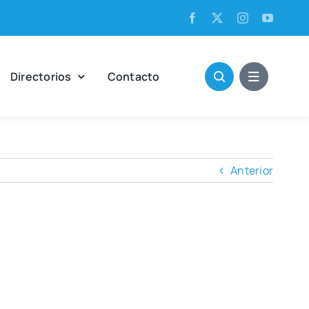
Direc­to­rios
Con­tac­to
Anterior