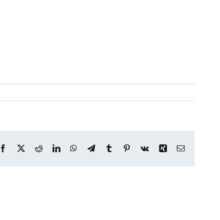
Facebook
X
Reddit
LinkedIn
WhatsApp
Telegram
Tumblr
Pinterest
Vk
Xing
Correo
electrónico