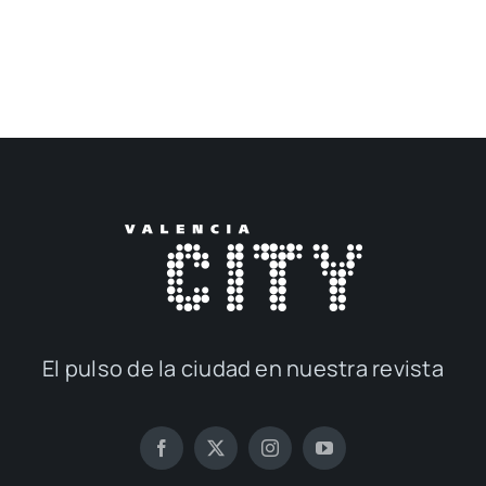
El pul­so de la ciu­dad en nues­tra revis­ta