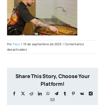
Por
Paco
|
19 de septiembre de 2025
|
Comentarios
en
desactivados
PORTADA
CITY
NUEVA
(1)
Share This Story, Choose Your
Platform!
Facebook
X
Reddit
LinkedIn
WhatsApp
Telegram
Tumblr
Pinterest
Vk
Xing
Correo
electrónico