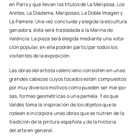
en París y que lle­van los títu­los de La Mari­po­sa, Los
Are­tes, La Dia­de­ma, Mari­po­sas, La Doble Ima­gen y
La Pame­la. Una vez con­clui­da y ele­gi­da la escul­tu­ra
gana­do­ra, ésta será tras­la­da­da a la Mari­na de
Valèn­cia. La pie­za será ele­gi­da median­te una vota­
ción popu­lar, en ella podrán par­ti­ci­par todos los
visi­tan­tes de la expo­si­ción.
Las obras del artis­ta valen­ciano con­sis­ten en unas
gran­des cabe­zas cuyos toca­dos están com­pues­tos
por muy diver­sos moti­vos como pue­den ser mari­po­
sas, for­mas geo­mé­tri­cas o una pame­la. Y es que
Val­dés toma la ins­pi­ra­ción de los obje­tos que le
rodean e incor­po­ra unas obras que se nutren de la
tra­di­ción de la pin­tu­ra espa­ño­la y de la his­to­ria
del arte en gene­ral.