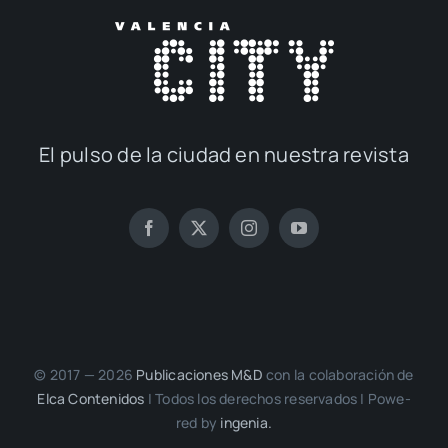
El pul­so de la ciu­dad en nues­tra revis­ta
© 2017 — 2026
Publi­ca­cio­nes M&D
con la cola­bo­ra­ción de
Elca Con­te­ni­dos
| Todos los dere­chos reser­va­dos | Powe­
red by
inge­nia.