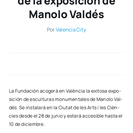
de la exposición de
Manolo Valdés
Por
Valen­cia City
La Fun­da­ción aco­ge­rá en Valèn­cia la exi­to­sa expo­
si­ción de escul­tu­ras monu­men­ta­les de Mano­lo Val­
dés. Se ins­ta­la­rá en la Ciu­tat de les Arts i les Cièn­
cies des­de el 28 de junio y esta­rá acce­si­ble has­ta el
10 de diciem­bre.