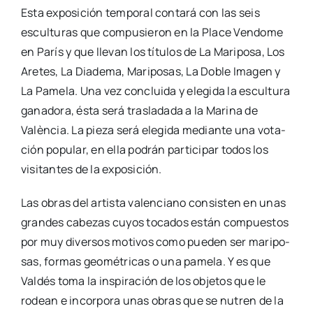
Esta expo­si­ción tem­po­ral con­ta­rá con las seis
escul­tu­ras que com­pu­sie­ron en la Pla­ce Ven­do­me
en París y que lle­van los títu­los de La Mari­po­sa, Los
Are­tes, La Dia­de­ma, Mari­po­sas, La Doble Ima­gen y
La Pame­la. Una vez con­clui­da y ele­gi­da la escul­tu­ra
gana­do­ra, ésta será tras­la­da­da a la Mari­na de
Valèn­cia. La pie­za será ele­gi­da median­te una vota­
ción popu­lar, en ella podrán par­ti­ci­par todos los
visi­tan­tes de la expo­si­ción.
Las obras del artis­ta valen­ciano con­sis­ten en unas
gran­des cabe­zas cuyos toca­dos están com­pues­tos
por muy diver­sos moti­vos como pue­den ser mari­po­
sas, for­mas geo­mé­tri­cas o una pame­la. Y es que
Val­dés toma la ins­pi­ra­ción de los obje­tos que le
rodean e incor­po­ra unas obras que se nutren de la