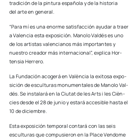
tra­di­ción de la pin­tu­ra espa­ño­la y de la his­to­ria
del arte en gene­ral.
“Para mí es una enor­me satis­fac­ción ayu­dar a traer
a Valen­cia esta expo­si­ción. Mano­lo Val­dés es uno
de los artis­tas valen­cia­nos más impor­tan­tes y
nues­tro crea­dor más inter­na­cio­nal”, expli­ca Hor­
ten­sia Herre­ro.
La Fun­da­ción aco­ge­rá en Valèn­cia la exi­to­sa expo­
si­ción de escul­tu­ras monu­men­ta­les de Mano­lo Val­
dés. Se ins­ta­la­rá en la Ciu­tat de les Arts i les Cièn­
cies des­de el 28 de junio y esta­rá acce­si­ble has­ta el
10 de diciem­bre.
Esta expo­si­ción tem­po­ral con­ta­rá con las seis
escul­tu­ras que com­pu­sie­ron en la Pla­ce Ven­do­me