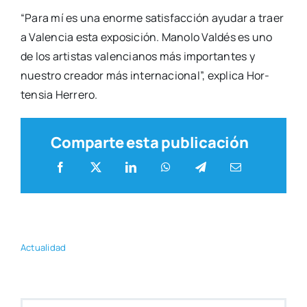
“Para mí es una enor­me satis­fac­ción ayu­dar a traer
a Valen­cia esta expo­si­ción. Mano­lo Val­dés es uno
de los artis­tas valen­cia­nos más impor­tan­tes y
nues­tro crea­dor más inter­na­cio­nal”, expli­ca Hor­
ten­sia Herre­ro.
Comparte esta publicación
Actua­li­dad