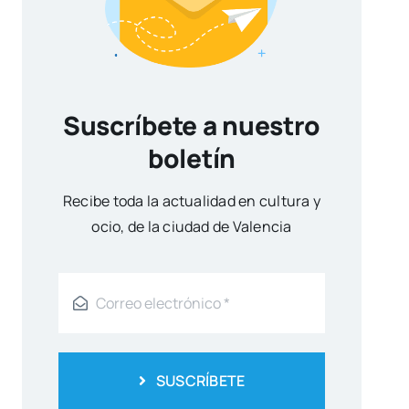
Suscríbete a nuestro
boletín
Reci­be toda la actua­li­dad en cul­tu­ra y
ocio, de la ciu­dad de Valen­cia
SUSCRÍBETE