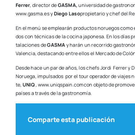
Ferrer
, direc­tor de
GASMA,
uni­ver­si­dad de gas­tro­no
www.gasma.es y
Die­go Laso
pro­pie­ta­rio y chef del Re
En el menú se emplea­rán pro­duc­tos norue­gos como el b
dos con téc­ni­cas de la coci­na japo­ne­sa. En los días pr
ta­la­cio­nes de
GASMA
y harán un reco­rri­do gas­tro­nó
Valen­cia, des­ta­can­do entre ellos el Mer­ca­do de Coló
Des­de hace un par de años, los chefs Jor­di Ferrer y Die
Norue­ga, impul­sa­dos por el tour ope­ra­dor de via­jes 
te,
UNIQ
, www.uniqspain.comcon obje­to de pro­mo­ver la
paí­ses a tra­vés de la gas­tro­no­mía.
Comparte esta publicación