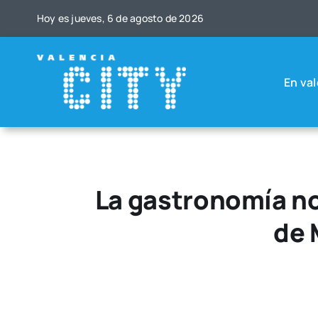
Saltar
Hoy es jue­ves, 6 de agos­to de 2026
al
contenido
En val
La gastronomía no
de 