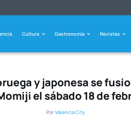
en­cià
Cul­tu­ra
Gas­tro­no­mía
Revis­tas
ruega y japonesa se fusio
Momiji el sábado 18 de feb
Por
Valen­cia City