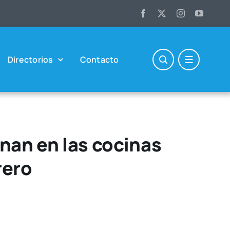
Direc­to­rios
Con­tac­to
nan en las cocinas
rero