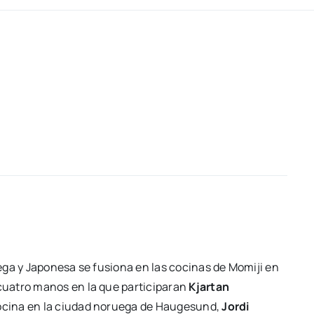
e­ga y Japo­ne­sa se fusio­na en las coci­nas de Momi­ji en
ua­tro manos en la que par­ti­ci­pa­ran
Kjar­tan
 coci­na en la ciu­dad norue­ga de Hau­ge­sund,
Jor­di