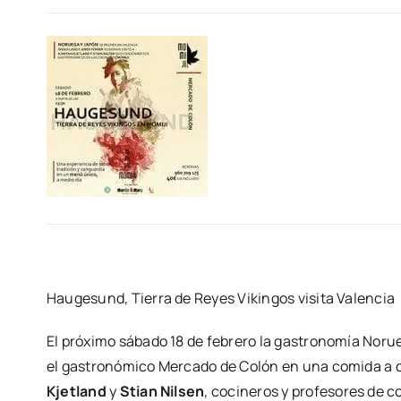
Hau­ge­sund, Tie­rra de Reyes Vikin­gos visi­ta Valen­cia
El pró­xi­mo sába­do 18 de febre­ro la gas­tro­no­mía Noru
el gas­tro­nó­mi­co Mer­ca­do de Colón en una comi­da a c
Kjetland
y
Stian Nil­sen
, coci­ne­ros y pro­fe­so­res de