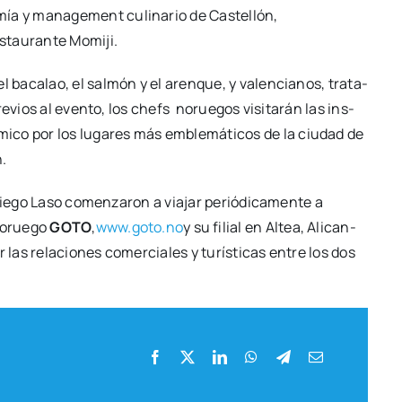
­mía y mana­ge­ment culi­na­rio de Cas­te­llón,
s­tau­ran­te Momi­ji.
aca­lao, el sal­món y el aren­que, y valen­cia­nos, tra­ta­
e­vios al even­to, los chefs norue­gos visi­ta­rán las ins­
­mi­co por los luga­res más emble­má­ti­cos de la ciu­dad de
n.
­go Laso comen­za­ron a via­jar perió­di­ca­men­te a
norue­go
GOTO
,
www.goto.no
y su filial en Altea, Ali­can­
s rela­cio­nes comer­cia­les y turís­ti­cas entre los dos