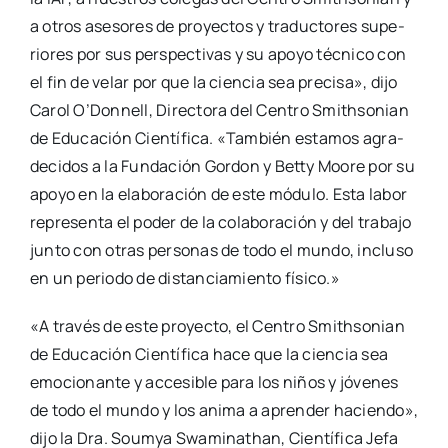
a otros ase­so­res de pro­yec­tos y tra­duc­to­res supe­
rio­res por sus pers­pec­ti­vas y su apo­yo téc­ni­co con
el fin de velar por que la cien­cia sea pre­ci­sa», dijo
Carol O’Don­nell, Direc­to­ra del Cen­tro Smith­so­nian
de Edu­ca­ción Cien­tí­fi­ca. «Tam­bién esta­mos agra­
de­ci­dos a la Fun­da­ción Gor­don y Betty Moo­re por su
apo­yo en la ela­bo­ra­ción de este módu­lo. Esta labor
repre­sen­ta el poder de la cola­bo­ra­ción y del tra­ba­jo
jun­to con otras per­so­nas de todo el mun­do, inclu­so
en un perio­do de dis­tan­cia­mien­to físi­co.»
«A tra­vés de este pro­yec­to, el Cen­tro Smith­so­nian
de Edu­ca­ción Cien­tí­fi­ca hace que la cien­cia sea
emo­cio­nan­te y acce­si­ble para los niños y jóve­nes
de todo el mun­do y los ani­ma a apren­der hacien­do»,
dijo la Dra. Soum­ya Swa­mi­nathan, Cien­tí­fi­ca Jefa