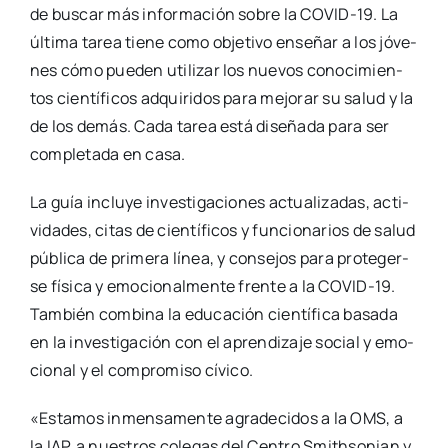
de bus­car más infor­ma­ción sobre la COVID-19. La
últi­ma tarea tie­ne como obje­ti­vo ense­ñar a los jóve­
nes cómo pue­den uti­li­zar los nue­vos cono­ci­mien­
tos cien­tí­fi­cos adqui­ri­dos para mejo­rar su salud y la
de los demás. Cada tarea está dise­ña­da para ser
com­ple­ta­da en casa.
La guía inclu­ye inves­ti­ga­cio­nes actua­li­za­das, acti­
vi­da­des, citas de cien­tí­fi­cos y fun­cio­na­rios de salud
públi­ca de pri­me­ra línea, y con­se­jos para pro­te­ger­
se físi­ca y emo­cio­nal­men­te fren­te a la COVID-19.
Tam­bién com­bi­na la edu­ca­ción cien­tí­fi­ca basa­da
en la inves­ti­ga­ción con el apren­di­za­je social y emo­
cio­nal y el com­pro­mi­so cívi­co.
«Esta­mos inmen­sa­men­te agra­de­ci­dos a la OMS, a
la IAP, a nues­tros cole­gas del Cen­tro Smith­so­nian y