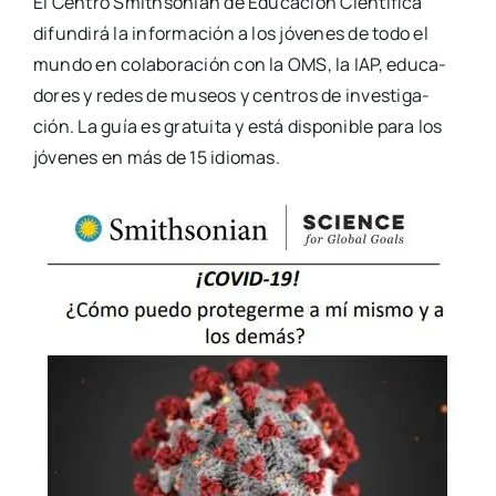
El Cen­tro Smith­so­nian de Edu­ca­ción Cien­tí­fi­ca
difun­di­rá la infor­ma­ción a los jóve­nes de todo el
mun­do en cola­bo­ra­ción con la OMS, la IAP, edu­ca­
do­res y redes de museos y cen­tros de inves­ti­ga­
ción. La guía es gra­tui­ta y está dis­po­ni­ble para los
jóve­nes en más de 15 idio­mas.