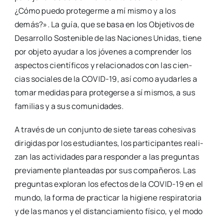
¿Cómo pue­do pro­te­ger­me a mí mis­mo y a los
demás?». La guía, que se basa en los Obje­ti­vos de
Desa­rro­llo Sos­te­ni­ble de las Nacio­nes Uni­das, tie­ne
por obje­to ayu­dar a los jóve­nes a com­pren­der los
aspec­tos cien­tí­fi­cos y rela­cio­na­dos con las cien­
cias socia­les de la COVID-19, así como ayu­dar­les a
tomar medi­das para pro­te­ger­se a sí mis­mos, a sus
fami­lias y a sus comu­ni­da­des.
A tra­vés de un con­jun­to de sie­te tareas cohe­si­vas
diri­gi­das por los estu­dian­tes, los par­ti­ci­pan­tes rea­li­
zan las acti­vi­da­des para res­pon­der a las pre­gun­tas
pre­via­men­te plan­tea­das por sus com­pa­ñe­ros. Las
pre­gun­tas explo­ran los efec­tos de la COVID-19 en el
mun­do, la for­ma de prac­ti­car la higie­ne res­pi­ra­to­ria
y de las manos y el dis­tan­cia­mien­to físi­co, y el modo