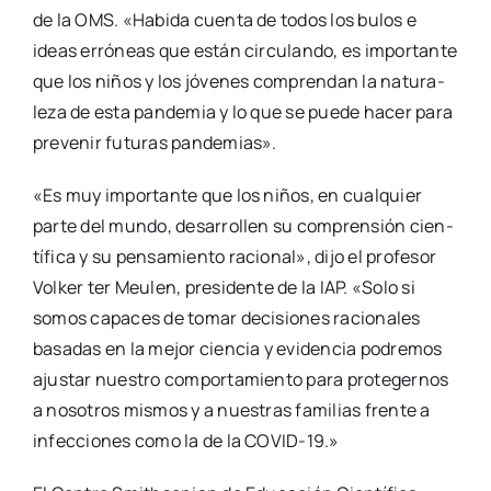
de la OMS. «Habi­da cuen­ta de todos los bulos e
ideas erró­neas que están cir­cu­lan­do, es impor­tan­te
que los niños y los jóve­nes com­pren­dan la natu­ra­
le­za de esta pan­de­mia y lo que se pue­de hacer para
pre­ve­nir futu­ras pan­de­mias».
«Es muy impor­tan­te que los niños, en cual­quier
par­te del mun­do, desa­rro­llen su com­pren­sión cien­
tí­fi­ca y su pen­sa­mien­to racio­nal», dijo el pro­fe­sor
Vol­ker ter Meu­len, pre­si­den­te de la IAP. «Solo si
somos capa­ces de tomar deci­sio­nes racio­na­les
basa­das en la mejor cien­cia y evi­den­cia podre­mos
ajus­tar nues­tro com­por­ta­mien­to para pro­te­ger­nos
a noso­tros mis­mos y a nues­tras fami­lias fren­te a
infec­cio­nes como la de la COVID-19.»