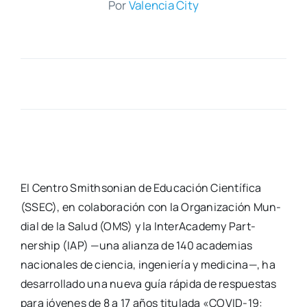
Por
Valen­cia City
El Cen­tro Smith­so­nian de Edu­ca­ción Cien­tí­fi­ca
(SSEC), en cola­bo­ra­ción con la Orga­ni­za­ción Mun­
dial de la Salud (OMS) y la Inter­Aca­demy Part­
nership (IAP) —una alian­za de 140 aca­de­mias
nacio­na­les de cien­cia, inge­nie­ría y medi­ci­na—, ha
desa­rro­lla­do una nue­va guía rápi­da de res­pues­tas
para jóve­nes de 8 a 17 años titu­la­da «COVID-19: