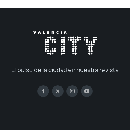
El pul­so de la ciu­dad en nues­tra revis­ta