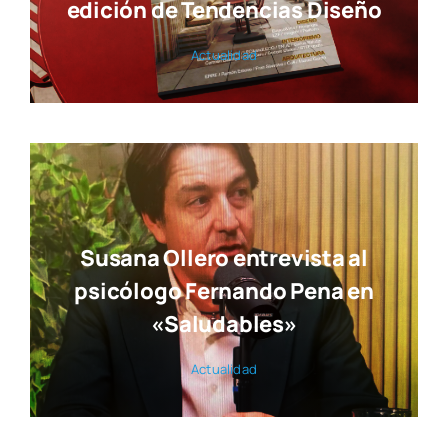
Susana Ollero entrevista al
psicólogo Fernando Pena en
«Saludables»
Actua­li­dad