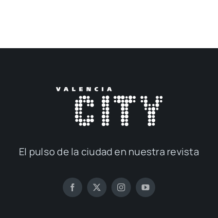
El pul­so de la ciu­dad en nues­tra revis­ta
© 2017 — 2026
Publi­ca­cio­nes M&D
con la cola­bo­ra­ción de
Elca Con­te­ni­dos
| Todos los dere­chos reser­va­dos | Powe­
red by
inge­nia.