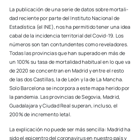
La publi­ca­ción de una serie de datos sobre mor­ta­li­
dad recien­te por par­te del Ins­ti­tu­to Nacio­nal de
Esta­dís­ti­ca (el INE), nos ha per­mi­ti­do tener una idea
cabal de la inci­den­cia terri­to­rial del Covid-19. Los
núme­ros son tan con­tun­den­tes como reve­la­do­res.
Todas las pro­vin­cias que han supe­ra­do en más de
un 100% su tasa de mor­ta­li­dad habi­tual en lo que va
de 2020 se con­cen­tran en Madrid y entre el res­to
de las dos Cas­ti­llas, la de León y la de La Man­cha.
Solo Bar­ce­lo­na se incor­po­ra a este mapa heri­do por
la pan­de­mia. Las pro­vin­cias de Sego­via, Madrid,
Gua­da­la­ja­ra y Ciu­dad Real supe­ran, inclu­so, el
200% de incre­men­to letal.
La expli­ca­ción no pue­de ser más sen­ci­lla: Madrid ha
sido el epi­cen­tro del coro­na­vi­rus en nues­tro país y