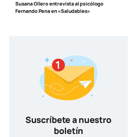
Suscríbete a nuestro
boletín
Reci­be toda la actua­li­dad en cul­tu­ra y
ocio, de la ciu­dad de Valen­cia