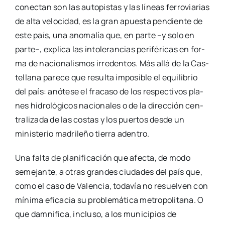
del país: anó­te­se el fra­ca­so de los res­pec­ti­vos pla­
nes hidro­ló­gi­cos nacio­na­les o de la direc­ción cen­
tra­li­za­da de las cos­tas y los puer­tos des­de un
minis­te­rio madri­le­ño tie­rra aden­tro.
Una fal­ta de pla­ni­fi­ca­ción que afec­ta, de modo
seme­jan­te, a otras gran­des ciu­da­des del país que,
como el caso de Valen­cia, toda­vía no resuel­ven con
míni­ma efi­ca­cia su pro­ble­má­ti­ca metro­po­li­ta­na. O
que dam­ni­fi­ca, inclu­so, a los muni­ci­pios de
mediano y peque­ño tama­ño que asu­men com­pe­
ten­cias invia­bles para sus medios pero que se
mues­tran inca­pa­ces de unir­se o fusio­nar­se para
mejo­rar los ser­vi­cios que pres­tan a los ciu­da­da­nos.
Y suer­te que las denos­ta­das dipu­tacio­nes les
resuel­ven a estos muni­ci­pios las cues­tio­nes más