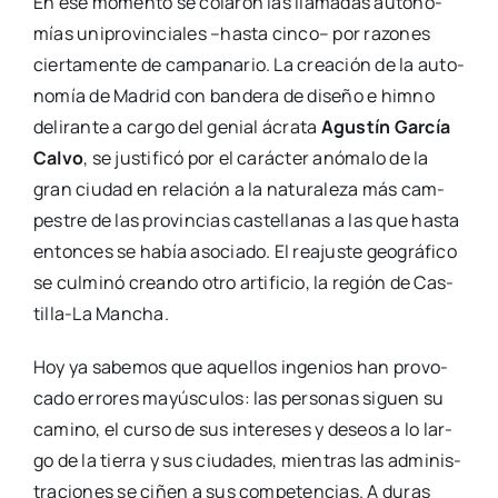
gran ciu­dad en rela­ción a la natu­ra­le­za más cam­
pes­tre de las pro­vin­cias cas­te­lla­nas a las que has­ta
enton­ces se había aso­cia­do. El reajus­te geo­grá­fi­co
se cul­mi­nó crean­do otro arti­fi­cio, la región de Cas­­
ti­­lla-La Man­cha.
Hoy ya sabe­mos que aque­llos inge­nios han pro­vo­
ca­do erro­res mayúscu­los: las per­so­nas siguen su
camino, el cur­so de sus intere­ses y deseos a lo lar­
go de la tie­rra y sus ciu­da­des, mien­tras las admi­nis­
tra­cio­nes se ciñen a sus com­pe­ten­cias. A duras
penas, las dos Cas­ti­llas han pla­ni­fi­ca­do su reali­dad
com­ple­men­tán­do­se a su cer­ca­nía de Madrid, el ele­
fan­te urbano. Las deman­das del mer­ca­do inmo­bi­
lia­rio han impues­to su ley, como en Ciu­dad Real,
con­ver­ti­da en dor­mi­to­rio de Madrid des­de que el
AVE la acer­ca­ra a menos de una hora de la esta­ción