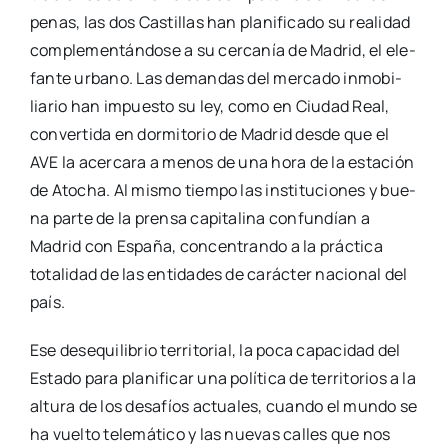
de Ato­cha. Al mis­mo tiem­po las ins­ti­tu­cio­nes y bue­
na par­te de la pren­sa capi­ta­li­na con­fun­dían a
Madrid con Espa­ña, con­cen­tran­do a la prác­ti­ca
tota­li­dad de las enti­da­des de carác­ter nacio­nal del
país.
Ese des­equi­li­brio terri­to­rial, la poca capa­ci­dad del
Esta­do para pla­ni­fi­car una polí­ti­ca de terri­to­rios a la
altu­ra de los desa­fíos actua­les, cuan­do el mun­do se
ha vuel­to tele­má­ti­co y las nue­vas calles que nos
conec­tan son las auto­pis­tas y las líneas ferro­via­rias
de alta velo­ci­dad, es la gran apues­ta pen­dien­te de
este país, una ano­ma­lía que, en par­te –y solo en
par­te–, expli­ca las into­le­ran­cias peri­fé­ri­cas en for­
ma de nacio­na­lis­mos irre­den­tos. Más allá de la Cas­
te­lla­na pare­ce que resul­ta impo­si­ble el equi­li­brio