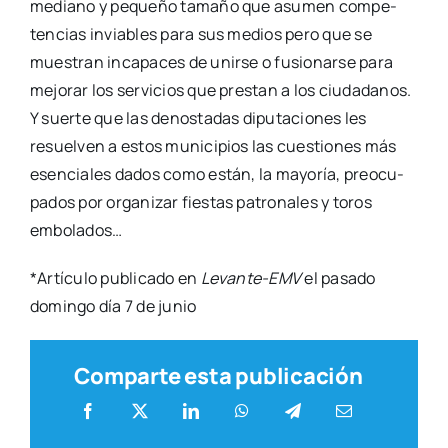
esen­cia­les dados como están, la mayo­ría, preo­cu­
pa­dos por orga­ni­zar fies­tas patro­na­les y toros
embo­la­dos…
*Artícu­lo publi­ca­do en
Leva­n­­te-EMV
el pasa­do
domin­go día 7 de junio
Comparte esta publicación
Actua­li­dad
,
Dia­rio de Post­pan­de­mia