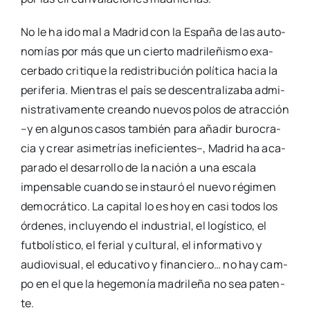
–y en algu­nos casos tam­bién para aña­dir buro­cra­
cia y crear asi­me­trías inefi­cien­tes–, Madrid ha aca­
pa­ra­do el desa­rro­llo de la nación a una esca­la
impen­sa­ble cuan­do se ins­tau­ró el nue­vo régi­men
demo­crá­ti­co. La capi­tal lo es hoy en casi todos los
órde­nes, inclu­yen­do el indus­trial, el logís­ti­co, el
fut­bo­lís­ti­co, el ferial y cul­tu­ral, el infor­ma­ti­vo y
audio­vi­sual, el edu­ca­ti­vo y finan­cie­ro… no hay cam­
po en el que la hege­mo­nía madri­le­ña no sea paten­
te.
Como todo lo que se pudo cons­truir duran­te la
Tran­si­ción –vigi­la­da de cer­ca por los ultra­mon­ta­
nos y ame­na­za­da por los extre­mis­mos revo­lu­cio­na­
rios, no se olvi­de–, las situa­cio­nes más pro­ble­má­ti­
cas se fue­ron sol­ven­tan­do con arre­glos inter­me­