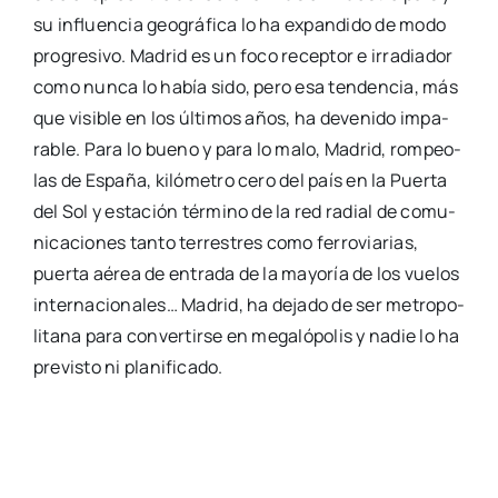
su influen­cia geo­grá­fi­ca lo ha expan­di­do de modo
pro­gre­si­vo. Madrid es un foco recep­tor e irra­dia­dor
como nun­ca lo había sido, pero esa ten­den­cia, más
que visi­ble en los últi­mos años, ha deve­ni­do impa­
ra­ble. Para lo bueno y para lo malo, Madrid, rom­peo­
las de Espa­ña, kiló­me­tro cero del país en la Puer­ta
del Sol y esta­ción tér­mino de la red radial de comu­
ni­ca­cio­nes tan­to terres­tres como ferro­via­rias,
puer­ta aérea de entra­da de la mayo­ría de los vue­los
inter­na­cio­na­les… Madrid, ha deja­do de ser metro­po­
li­ta­na para con­ver­tir­se en mega­ló­po­lis y nadie lo ha
pre­vis­to ni pla­ni­fi­ca­do.
Madrid y su gigan­tes­ca conur­ba­ción que se extien­