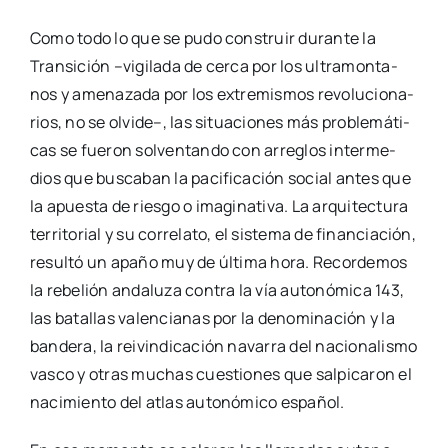
dios que bus­ca­ban la paci­fi­ca­ción social antes que
la apues­ta de ries­go o ima­gi­na­ti­va. La arqui­tec­tu­ra
terri­to­rial y su corre­la­to, el sis­te­ma de finan­cia­ción,
resul­tó un apa­ño muy de últi­ma hora. Recor­de­mos
la rebe­lión anda­lu­za con­tra la vía auto­nó­mi­ca 143,
las bata­llas valen­cia­nas por la deno­mi­na­ción y la
ban­de­ra, la rei­vin­di­ca­ción nava­rra del nacio­na­lis­mo
vas­co y otras muchas cues­tio­nes que sal­pi­ca­ron el
naci­mien­to del atlas auto­nó­mi­co espa­ñol.
En ese momen­to se cola­ron las lla­ma­das auto­no­
mías uni­pro­vin­cia­les –has­ta cin­co– por razo­nes
cier­ta­men­te de cam­pa­na­rio. La crea­ción de la auto­
no­mía de Madrid con ban­de­ra de dise­ño e himno
deli­ran­te a car­go del genial ácra­ta
Agus­tín Gar­cía
Cal­vo
, se jus­ti­fi­có por el carác­ter anó­ma­lo de la