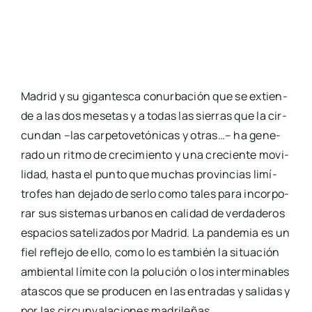
de a las dos mese­tas y a todas las sie­rras que la cir­
cun­dan –las car­pe­to­ve­tó­ni­cas y otras…– ha gene­
ra­do un rit­mo de cre­ci­mien­to y una cre­cien­te movi­
li­dad, has­ta el pun­to que muchas pro­vin­cias limí­
tro­fes han deja­do de ser­lo como tales para incor­po­
rar sus sis­te­mas urba­nos en cali­dad de ver­da­de­ros
espa­cios sate­li­za­dos por Madrid. La pan­de­mia es un
fiel refle­jo de ello, como lo es tam­bién la situa­ción
ambien­tal lími­te con la polu­ción o los inter­mi­na­bles
atas­cos que se pro­du­cen en las entra­das y sali­das y
por las cir­cun­va­la­cio­nes madri­le­ñas.
No le ha ido mal a Madrid con la Espa­ña de las auto­
no­mías por más que un cier­to madri­le­ñis­mo exa­
cer­ba­do cri­ti­que la redis­tri­bu­ción polí­ti­ca hacia la
peri­fe­ria. Mien­tras el país se des­cen­tra­li­za­ba admi­
nis­tra­ti­va­men­te crean­do nue­vos polos de atrac­ción