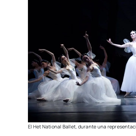
El Het Natio­nal Ballet, duran­te una repre­sen­ta­c