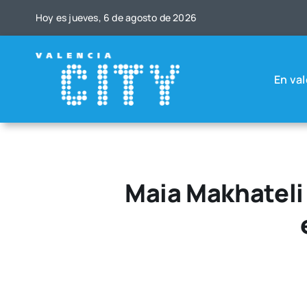
Saltar
Hoy es jue­ves, 6 de agos­to de 2026
al
contenido
En val
Maia Makhateli 