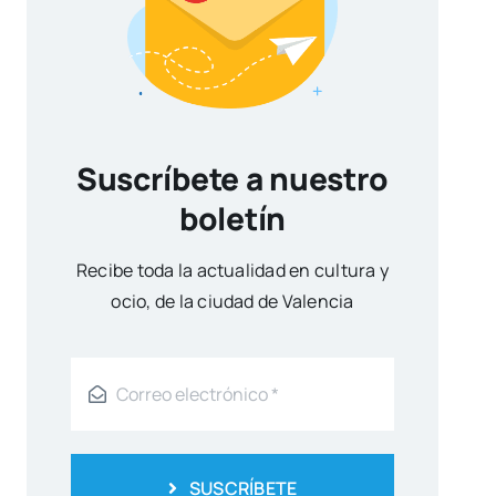
Suscríbete a nuestro
boletín
Reci­be toda la actua­li­dad en cul­tu­ra y
ocio, de la ciu­dad de Valen­cia
SUSCRÍBETE