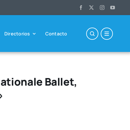
Direc­to­rios
Con­tac­to
ationale Ballet,
»