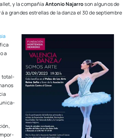
Ballet, y la com­pa­ñía
Anto­nio Naja­rro
son algu­nos de
­rá a gran­des estre­llas de la dan­za el 30 de sep­tiem­bre
sia
fi­ca
no a
 total­
a manos
cia
­ni­ca­
ción,
 impor­