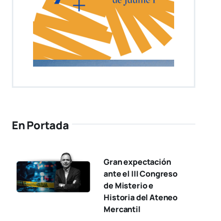
En Portada
Gran expectación
ante el III Congreso
de Misterio e
Historia del Ateneo
Mercantil