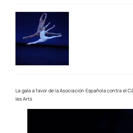
La gala a favor de la Aso­cia­ción Espa­ño­la con­tra el 
les Arts