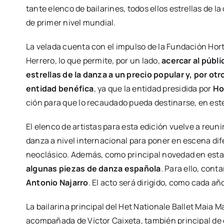
tan­te elen­co de bai­la­ri­nes, todos ellos estre­llas de la
de pri­mer nivel mun­dial.
La vela­da cuen­ta con el impul­so de la Fun­da­ción Hor­
Herre­ro, lo que per­mi­te, por un lado,
acer­car al públi
estre­llas de la dan­za a un pre­cio popu­lar y, por ot
enti­dad bené­fi­ca
, ya que la enti­dad pre­si­di­da por
Hor
ción para que lo recau­da­do pue­da des­ti­nar­se, en est
El elen­co de artis­tas para esta edi­ción vuel­ve a reu­ni
dan­za a nivel inter­na­cio­nal para poner en esce­na dife­
neo­clá­si­co. Ade­más, como prin­ci­pal nove­dad en esta
algu­nas pie­zas de dan­za espa­ño­la
. Para ello, con­ta
Anto­nio Naja­rro
. El acto será diri­gi­do, como cada año
La bai­la­ri­na prin­ci­pal del Het Natio­na­le Ballet Maia 
acom­pa­ña­da de Víc­tor Cai­xe­ta, tam­bién prin­ci­pal d