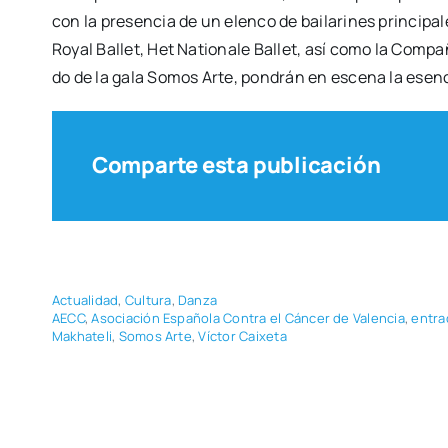
con la pre­sen­cia de un elen­co de bai­la­ri­nes prin­ci­pa
Royal Ballet, Het Natio­na­le Ballet, así como la Com­pa­ñ
do de la gala Somos Arte, pon­drán en esce­na la esen­ci
Comparte esta publicación
Actua­li­dad
,
Cul­tu­ra
,
Dan­za
AECC
,
Aso­cia­ción Espa­ño­la Con­tra el Cán­cer de Valen­cia
,
entra
Makha­te­li
,
Somos Arte
,
Víc­tor Cai­xe­ta