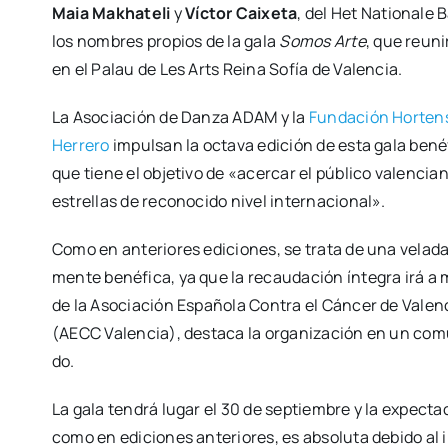
Maia Makha­te­li
y
Víc­tor Cai­xe­ta
, del Het Natio­na­le 
los nom­bres pro­pios de la gala
Somos Arte
, que reu­ni
en el Palau de Les Arts Rei­na Sofía de Valen­cia.
La Aso­cia­ción de Dan­za ADAM y la
Fun­da­ción Hor­ten­
Herre­ro
impul­san la octa­va edi­ción de esta gala bené­
que tie­ne el obje­ti­vo de «acer­car el públi­co valen­cia
estre­llas de reco­no­ci­do nivel inter­na­cio­nal».
Como en ante­rio­res edi­cio­nes, se tra­ta de una vela­da
men­te bené­fi­ca, ya que la recau­da­ción ínte­gra irá 
de la Aso­cia­ción Espa­ño­la Con­tra el Cán­cer de Valen­
(AECC Valen­cia), des­ta­ca la orga­ni­za­ción en un comu
do.
La gala ten­drá lugar el 30 de sep­tiem­bre y la expec­ta­
como en edi­cio­nes ante­rio­res, es abso­lu­ta debi­do al