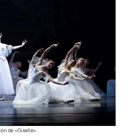
ión de «Gise­lle».