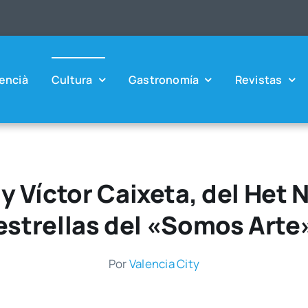
en­cià
Cul­tu­ra
Gas­tro­no­mía
Revis­tas
y Víctor Caixeta, del Het N
estrellas del «Somos Arte
Por
Valen­cia City