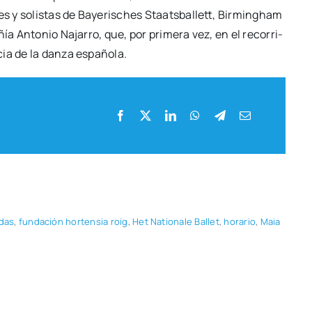
­les y solis­tas de Baye­ris­ches Staats­ba­llett, Bir­mingham
ía Anto­nio Naja­rro, que, por pri­me­ra vez, en el reco­rri­
a de la dan­za espa­ño­la.
­das
,
fun­da­ción hor­ten­sia roig
,
Het Natio­na­le Ballet
,
hora­rio
,
Maia