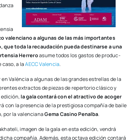
 dan­za
ten­sia
­co valen­ciano a algu­nas de las más impor­tan­tes
ro, que toda la recau­da­ción pue­da des­ti­nar­se a una
­ten­sia Herre­ro
asu­me todos los gas­tos de pro­duc­
e caso, a la
AECC Valen­cia
.
r en Valèn­cia a algu­nas de las gran­des estre­llas de la
ren­tes extrac­tos de pie­zas de reper­to­rio clá­si­co y
 edi­ción,
la gala con­ta­rá con el atrac­ti­vo de aco­ger
­rá con la pre­sen­cia de la pres­ti­gio­sa com­pa­ñía de bai­le
, por la valen­cia­na
Gema Casino Penal­ba
.
Makha­te­li, ima­gen de la gala en esta edi­ción, ven­drá
e dicha com­pa­ñía. Ade­más, esta octa­va edi­ción con­ta­rá