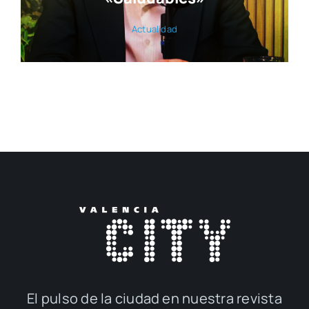
Actua­li­dad
El pul­so de la ciu­dad en nues­tra revis­ta