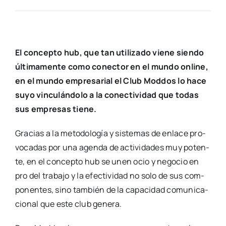
El con­cep­to hub, que tan uti­li­za­do vie­ne sien­do
últi­ma­men­te como conec­tor en el mun­do onli­ne,
en el mun­do empre­sa­rial el Club Mod­dos lo hace
suyo vin­cu­lán­do­lo a la conec­ti­vi­dad que todas
sus empre­sas tie­ne.
Gra­cias a la meto­do­lo­gía y sis­te­mas de enla­ce pro­
vo­ca­das por una agen­da de acti­vi­da­des muy poten­
te, en el con­cep­to hub se unen ocio y nego­cio en
pro del tra­ba­jo y la efec­ti­vi­dad no solo de sus com­
po­nen­tes, sino tam­bién de la capa­ci­dad comu­ni­ca­
cio­nal que este club gene­ra.