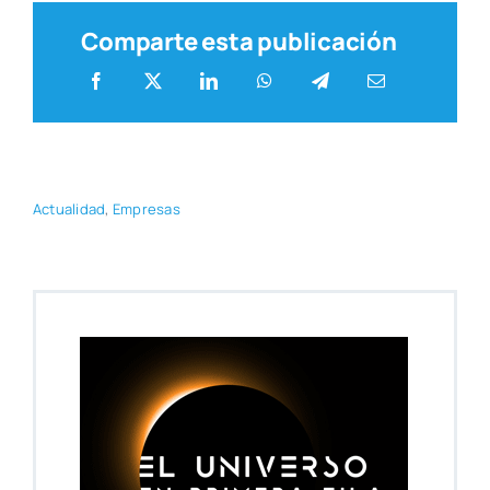
Comparte esta publicación
Actua­li­dad
,
Empre­sas