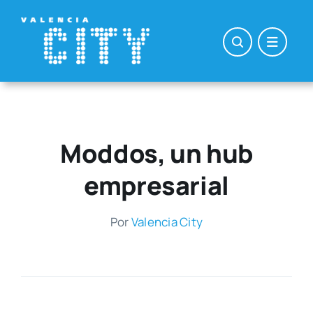
Saltar
al
contenido
Moddos, un hub
empresarial
Por
Valen­cia City