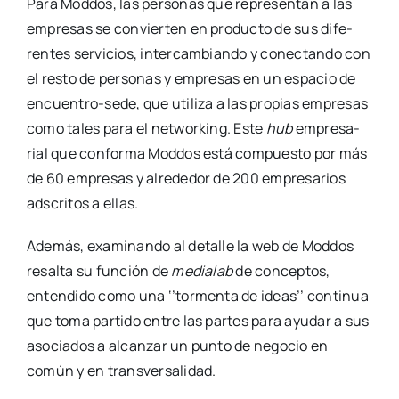
Para Mod­dos, las per­so­nas que repre­sen­tan a las
empre­sas se con­vier­ten en pro­duc­to de sus dife­
ren­tes ser­vi­cios, inter­cam­bian­do y conec­tan­do con
el res­to de per­so­nas y empre­sas en un espa­cio de
encue­n­­tro-sede, que uti­li­za a las pro­pias empre­sas
como tales para el net­wor­king. Este
hub
empre­sa­
rial que con­for­ma Mod­dos está com­pues­to por más
de 60 empre­sas y alre­de­dor de 200 empre­sa­rios
ads­cri­tos a ellas.
Ade­más, exa­mi­nan­do al deta­lle la web de Mod­dos
resal­ta su fun­ción de
media­lab
de con­cep­tos,
enten­di­do como una ‘’tor­men­ta de ideas’’ con­ti­nua
que toma par­ti­do entre las par­tes para ayu­dar a sus
aso­cia­dos a alcan­zar un pun­to de nego­cio en
común y en trans­ver­sa­li­dad.