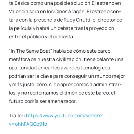
ta Bási­ca como una posi­ble solución.El estreno en
Valen­cia será en los Cines Ara­gón. El estreno con­
ta­rá con la pre­sen­cia de Rudy Gnut­ti, el direc­tor de
la pelí­cu­la y habrá un deba­te tras la pro­yec­ción
entre el públi­co y el cineas­ta.
“In The Same Boat” habla de cómo este bar­co,
metá­fo­ra de nues­tra civi­li­za­ción, tie­ne delan­te una
opor­tu­ni­dad úni­ca: los avan­ces tec­no­ló­gi­cos
podrían ser la cla­ve para con­se­guir un mun­do mejor
y más jus­to, pero, si no apren­de­mos a admi­nis­trar­
los, y no reorien­ta­mos el timón de este bar­co, el
futu­ro podría ser ame­na­za­dor.
Trai­ler:
https://www.youtube.com/watch?
v=ohhFAQGq91o