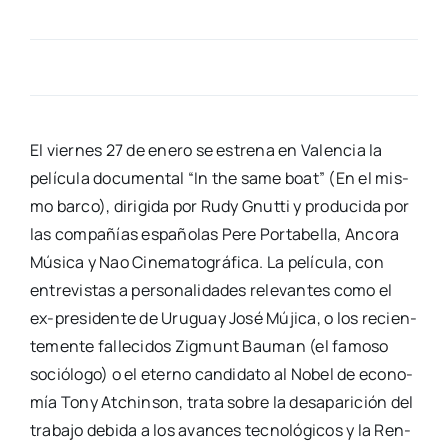
El vier­nes 27 de enero se estre­na en Valen­cia la
pelí­cu­la docu­men­tal “In the same boat” (En el mis­
mo bar­co), diri­gi­da por Rudy Gnut­ti y pro­du­ci­da por
las com­pa­ñías espa­ño­las Pere Por­ta­be­lla, Anco­ra
Músi­ca y Nao Cine­ma­to­grá­fi­ca. La pelí­cu­la, con
entre­vis­tas a per­so­na­li­da­des rele­van­tes como el
ex-pre­­si­­de­n­­te de Uru­guay José Múji­ca, o los recien­
te­men­te falle­ci­dos Zig­munt Bau­man (el famo­so
soció­lo­go) o el eterno can­di­da­to al Nobel de eco­no­
mía Tony Atchin­son, tra­ta sobre la des­apa­ri­ción del
tra­ba­jo debi­da a los avan­ces tec­no­ló­gi­cos y la Ren­