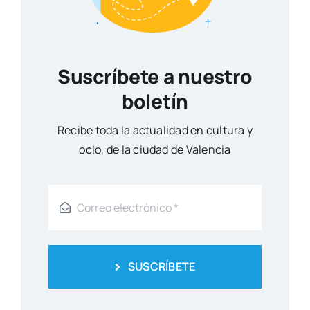
Suscríbete a nuestro
boletín
Reci­be toda la actua­li­dad en cul­tu­ra y
ocio, de la ciu­dad de Valen­cia
SUSCRÍBETE