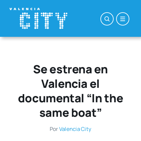
Saltar
al
contenido
Se estrena en
Valencia el
documental “In the
same boat”
Por
Valen­cia City