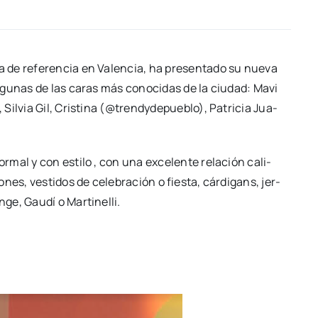
a de refe­ren­cia en Valen­cia, ha pre­sen­ta­do su nue­va
 algu­nas de las caras más cono­ci­das de la ciu­dad: Mavi
Sil­via Gil, Cris­ti­na (@trendydepueblo), Patri­cia Jua­
mal y con esti­lo , con una exce­len­te rela­ción cali­­
­nes, ves­ti­dos de cele­bra­ción o fies­ta, cár­di­gans, jer­
e, Gau­dí o Mar­ti­ne­lli.