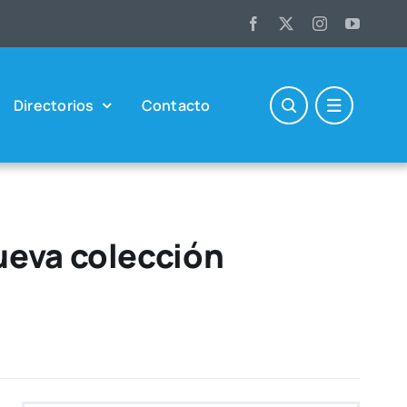
Direc­to­rios
Con­tac­to
ueva colección