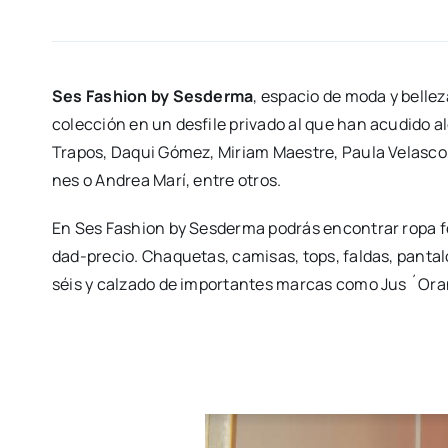
Ses Fashion by Ses­der­ma
, espa­cio de moda y belle­z
colec­ción en un des­fi­le pri­va­do al que han acu­di­do
Tra­pos, Daqui Gómez, Miriam Maes­tre, Pau­la Velas­co, 
nes o Andrea Marí, entre otros.
En Ses Fashion by Ses­der­ma podrás encon­trar ropa for­
dad-pre­­cio. Cha­que­tas, cami­sas, tops, fal­das, pan­ta­lo
séis y cal­za­do de impor­tan­tes mar­cas como Jus ´Oran­g