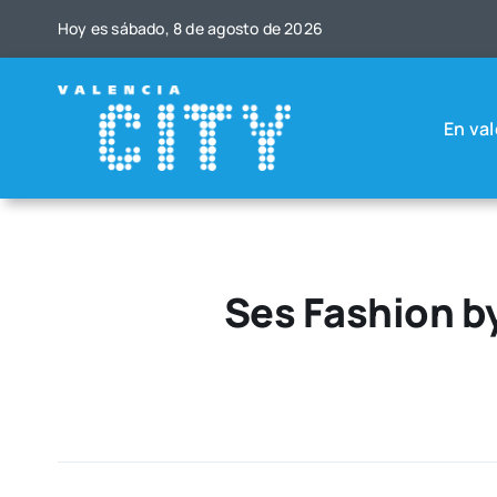
Saltar
Hoy es sába­do, 8 de agos­to de 2026
al
contenido
En val
Ses Fashion b