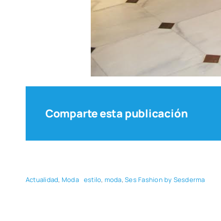
Comparte esta publicación
Actua­li­dad
,
Moda
esti­lo
,
moda
,
Ses Fashion by Ses­der­ma