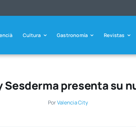
en­cià
Cul­tu­ra
Gas­tro­no­mía
Revis­tas
y Sesderma presenta su n
Por
Valen­cia City