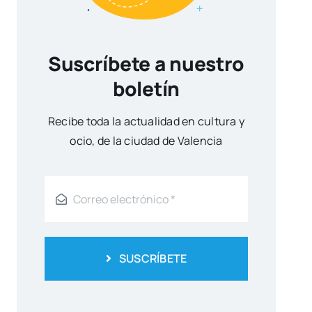
Suscríbete a nuestro
boletín
Reci­be toda la actua­li­dad en cul­tu­ra y
ocio, de la ciu­dad de Valen­cia
SUSCRÍBETE