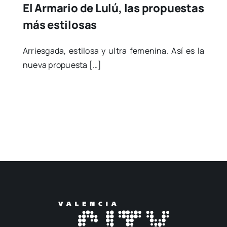
El Armario de Lulú, las propuestas
más estilosas
Arries­ga­da, esti­lo­sa y ultra feme­ni­na. Así es la
nue­va pro­pues­ta […]