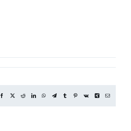
Facebook
X
Reddit
LinkedIn
WhatsApp
Telegram
Tumblr
Pinterest
Vk
Xing
Correo
electrónico