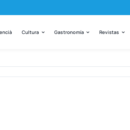
en­cià
Cul­tu­ra
Gas­tro­no­mía
Revis­tas