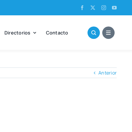
Direc­to­rios
Con­tac­to
Anterior