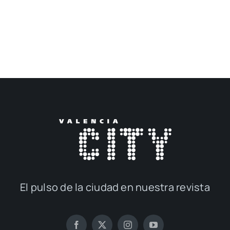
El pul­so de la ciu­dad en nues­tra revis­ta