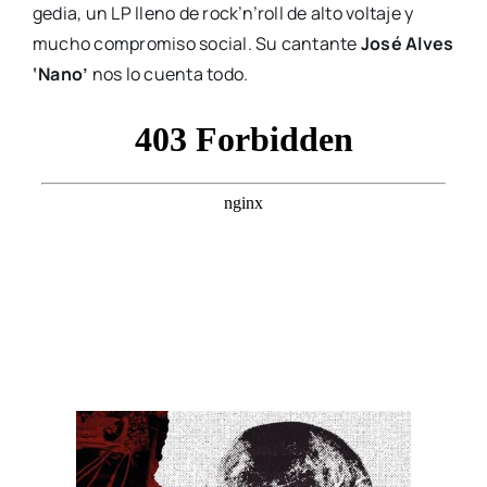
ge­dia, un LP lleno de roc­k’­n’­roll de alto vol­ta­je y
mucho com­pro­mi­so social. Su can­tan­te
José Alves
‘Nano’
nos lo cuen­ta todo.