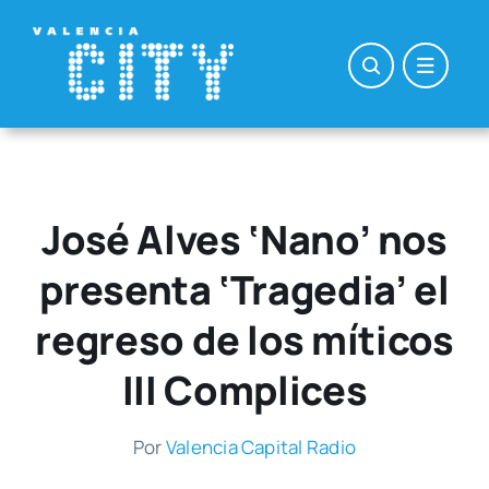
Saltar
al
contenido
José Alves ‘Nano’ nos
presenta ‘Tragedia’ el
regreso de los míticos
III Complices
Por
Valen­cia Capi­tal Radio