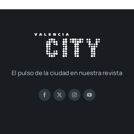
El pul­so de la ciu­dad en nues­tra revis­ta