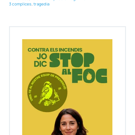
3 com­pli­ces
,
tra­ge­dia