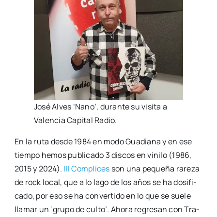
José Alves ‘Nano’, duran­te su visi­ta a
Valen­cia Capi­tal Radio.
En la ruta des­de 1984 en modo Gua­dia­na y en ese
tiem­po hemos publi­ca­do 3 dis­cos en vini­lo (1986,
2015 y 2024).
III Com­pli­ces
son una peque­ña rare­za
de rock local, que a lo lago de los años se ha dosi­fi­
ca­do, por eso se ha con­ver­ti­do en lo que se sue­le
lla­mar un ‘gru­po de cul­to’. Aho­ra regre­san con Tra­