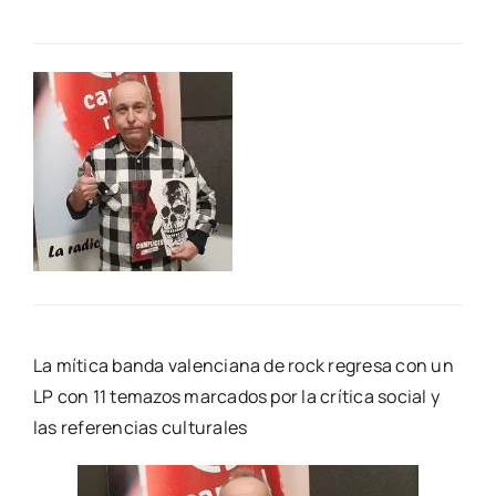
La míti­ca ban­da valen­cia­na de rock regre­sa con un
LP con 11 tema­zos mar­ca­dos por la crí­ti­ca social y
las refe­ren­cias cul­tu­ra­les