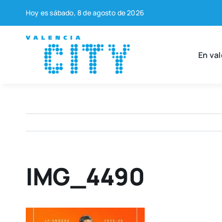
Saltar
Hoy es sába­do, 8 de agos­to de 2026
al
contenido
En val
IMG_4490