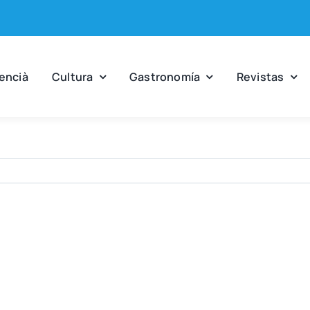
en­cià
Cul­tu­ra
Gas­tro­no­mía
Revis­tas