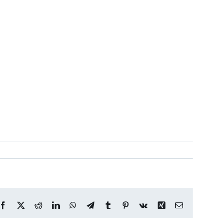
Facebook
X
Reddit
LinkedIn
WhatsApp
Telegram
Tumblr
Pinterest
Vk
Xing
Correo
electrónico