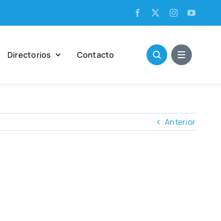
Direc­to­rios
Con­tac­to
Anterior