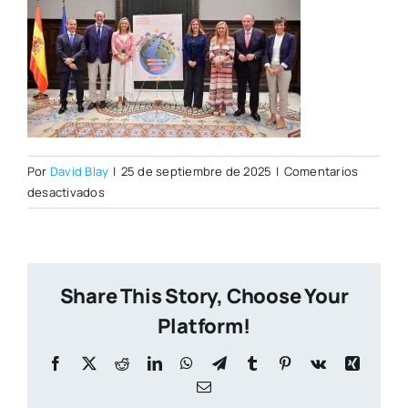
Por
David Blay
|
25 de septiembre de 2025
|
Comentarios
en
desactivados
Valencia
Turismo
Share This Story, Choose Your
Platform!
Facebook
X
Reddit
LinkedIn
WhatsApp
Telegram
Tumblr
Pinterest
Vk
Xing
Correo
electrónico