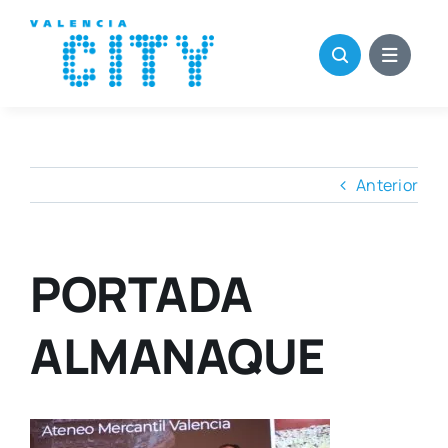
Saltar
al
contenido
Anterior
PORTADA
ALMANAQUE