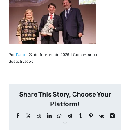
Por
Paco
|
27 de febrero de 2026
|
Comentarios
en
desactivados
PORTADA
ALMANAQUE
Share This Story, Choose Your
Platform!
Facebook
X
Reddit
LinkedIn
WhatsApp
Telegram
Tumblr
Pinterest
Vk
Xing
Correo
electrónico