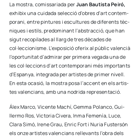
La mos­tra, comis­sa­ria­da per
Juan Bau­tis­ta Pei­ró,
exhi­bix una cui­da­da selec­ció d’obres d’art con­tem­
po­ra­ni, entre pin­tu­res i escul­tu­res de dife­rents tèc­
ni­ques i estils, pre­do­mi­nant l’abstracció, que han
sigut reco­pi­la­des al llarg de tres dèca­des de
col·leccionisme. L’exposició ofe­rix al públic valen­cià
l’oportunitat d’admirar per pri­me­ra vega­da una de
les col·leccions d’art con­tem­po­ra­ni més impor­tants
d’Espanya, inte­gra­da per artis­tes de pri­mer nivell.
En esta oca­sió, la mos­tra posa l’accent en els artis­
tes valen­cians, amb una nodri­da repre­sen­ta­ció.
Álex Mar­co, Vicen­te Machí, Gem­ma Polan­co, Gui­
ller­mo Ros, Vic­to­ria Cive­ra, Inma Feme­nía, Luce,
Cla­ra Simó, Ire­ne Grau, Enric Fort i Nuria Fus­ter­són
els onze artis­tes valen­cians relle­vants l’obra dels