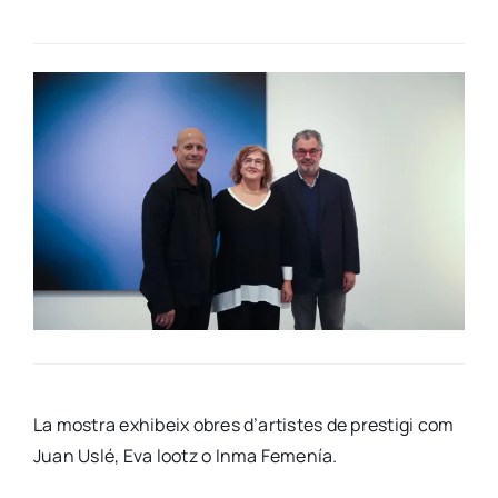
La mos­tra exhi­beix obres d’ar­tis­tes de pres­ti­gi com
Juan Uslé, Eva lootz o Inma Feme­nía.