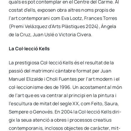
quals es pot con­tem­plar en el Cen­tre del Car­me. Al
cos­tat d’ells, expo­sen obra altres noms pro­pis de
l’art con­tem­po­ra­ni com Eva Lootz, Fran­ces Torres
(Pre­mi Veláz­quez d’Arts Plàs­ti­ques 2024), Ánge­la
de la Cruz, Juan Uslé o Vic­to­ria Cive­ra.
La Col·lecció Kells
La pres­ti­gio­sa Col·lecció Kells és el resul­tat de la
pas­sió del matri­mo­ni càn­ta­bre for­mat per Juan
Manuel Eli­zal­de i Cho­li Fuen­tes per l’art modern i el
col·leccionisme des de 1996. Un acos­ta­ment al món
de l’art que es va cen­trar al prin­ci­pi en la pin­tu­ra i
l’escultura de mitat del segle XX, com Fei­to, Sau­ra,
Sem­pe­re o Geno­vés. En 2004 la Col·lecció Kells diri­
gix la seua aten­ció a obres i pro­ces­sos crea­tius
con­tem­po­ra­nis, inclo­sos objec­tes de caràc­ter, mit­