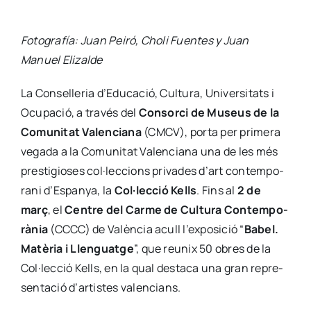
Foto­gra­fía: Juan Pei­ró, Cho­li Fuen­tes y Juan
Manuel Eli­zal­de
La Con­se­lle­ria d’Educació, Cul­tu­ra, Uni­ver­si­tats i
Ocu­pa­ció, a tra­vés del
Con­sor­ci de Museus de la
Comu­ni­tat Valen­cia­na
(CMCV), por­ta per pri­me­ra
vega­da a la Comu­ni­tat Valen­cia­na una de les més
pres­ti­gio­ses col·leccions pri­va­des d’art con­tem­po­
ra­ni d’Espanya, la
Col·lecció Kells
. Fins al
2 de
març
, el
Cen­tre del Car­me de Cul­tu­ra Con­tem­po­
rà­nia
(CCCC) de Valèn­cia acull l’exposició “
Babel.
Matè­ria i Llen­guat­ge
”, que reunix 50 obres de la
Col·lecció Kells, en la qual des­ta­ca una gran repre­
sen­ta­ció d’artistes valen­cians.