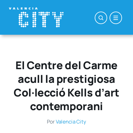
Saltar
al
contenido
El Centre del Carme
acull la prestigiosa
Col·lecció Kells d’art
contemporani
Por
Valen­cia City