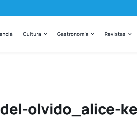
en­cià
Cul­tu­ra
Gas­tro­no­mía
Revis­tas
del-olvido_alice-ke