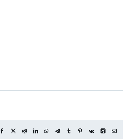
Facebook
X
Reddit
LinkedIn
WhatsApp
Telegram
Tumblr
Pinterest
Vk
Xing
Correo
electrónico