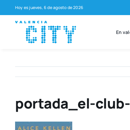
Saltar
Hoy es jue­ves, 6 de agos­to de 2026
al
contenido
En val
portada_el-club-