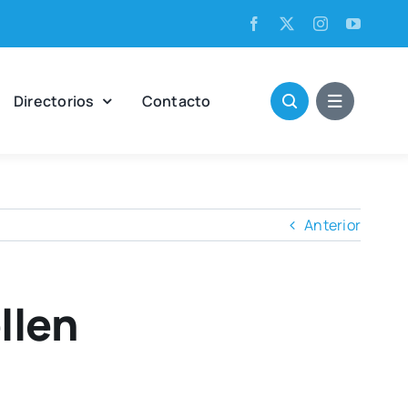
Direc­to­rios
Con­tac­to
Anterior
llen