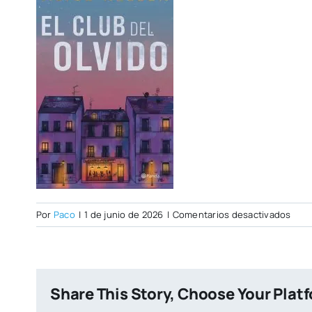
en
Por
Paco
|
1 de junio de 2026
|
Comentarios desactivados
port
club
del-
olvi
Share This Story, Choose Your Plat
kelle