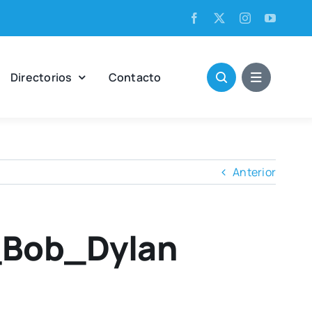
Direc­to­rios
Con­tac­to
Anterior
_Bob_Dylan