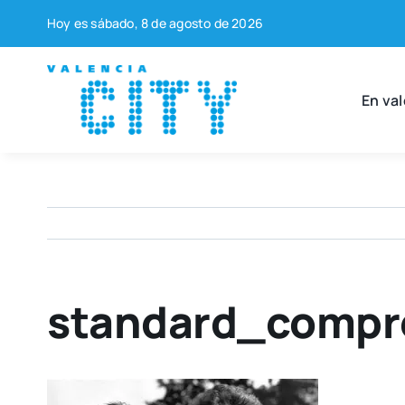
Saltar
Hoy es sába­do, 8 de agos­to de 2026
al
contenido
En val
standard_compr