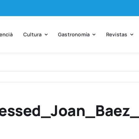
en­cià
Cul­tu­ra
Gas­tro­no­mía
Revis­tas
essed_Joan_Baez