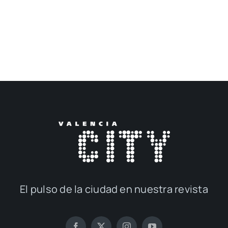
El pul­so de la ciu­dad en nues­tra revis­ta