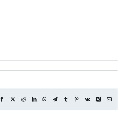
Facebook
X
Reddit
LinkedIn
WhatsApp
Telegram
Tumblr
Pinterest
Vk
Xing
Correo
electrónico