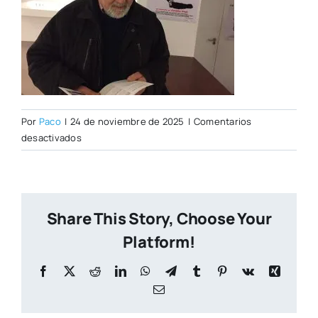
Por
Paco
|
24 de noviembre de 2025
|
Comentarios
en
desactivados
antonio
llorens
Share This Story, Choose Your
Platform!
Facebook
X
Reddit
LinkedIn
WhatsApp
Telegram
Tumblr
Pinterest
Vk
Xing
Correo
electrónico