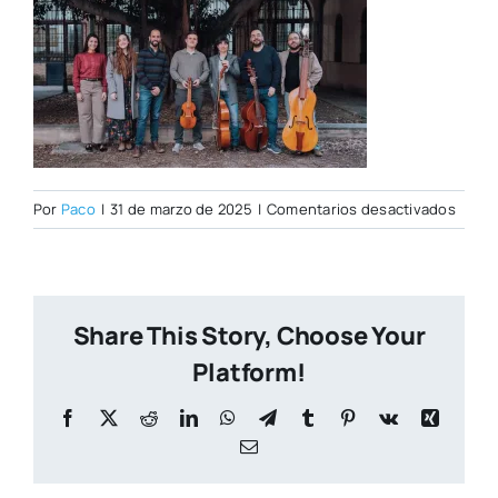
en
Por
Paco
|
31 de marzo de 2025
|
Comentarios desactivados
PORT
CITY
NUEV
Share This Story, Choose Your
Platform!
Facebook
X
Reddit
LinkedIn
WhatsApp
Telegram
Tumblr
Pinterest
Vk
Xing
Correo
electrónico