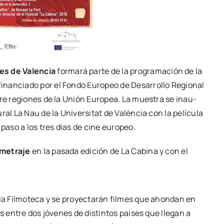
­jes de Valen­cia
for­ma­rá par­te de la pro­gra­ma­ción de la
, finan­cia­do por el Fon­do Euro­peo de Desa­rro­llo Regio­nal
ntre regio­nes de la Unión Euro­pea. La mues­tra se inau­
­ral La Nau de la Uni­ver­si­tat de Valèn­cia con la pelí­cu­la
 paso a los tres días de cine euro­peo.
me­tra­je
en la pasa­da edi­ción de La Cabi­na y con el
a Fil­mo­te­ca y se pro­yec­ta­rán fil­mes que ahon­dan en
es entre dos jóve­nes de dis­tin­tos paí­ses que lle­gan a