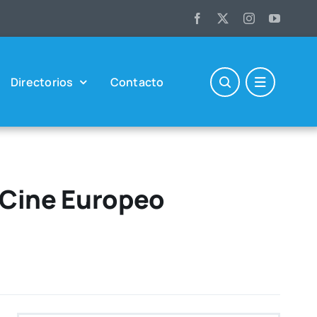
Direc­to­rios
Con­tac­to
 Cine Europeo