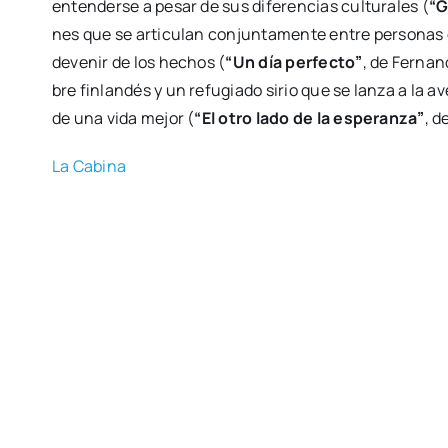
enten­der­se a pesar de sus dife­ren­cias cul­tu­ra­les (
“G
nes que se arti­cu­lan con­jun­ta­men­te entre per­so­n
deve­nir de los hechos (
“Un día per­fec­to”
, de Fer­nan
bre fin­lan­dés y un refu­gia­do sirio que se lan­za a la av
de una vida mejor (
“El otro lado de la espe­ran­za”
, d
La Cabi­na
Comparte esta publicación
Cine y TV
,
Cul­tu­ra
Cine euro­peo
,
Fil­mo­te­ca
,
la nau
,
valen­cia