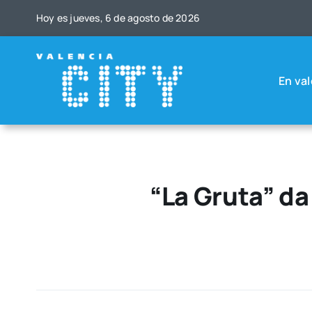
Saltar
Hoy es jue­ves, 6 de agos­to de 2026
al
contenido
En val
“La Gruta” d