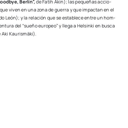
oodb­ye, Ber­lín”,
de Fatih Akin); las peque­ñas accio­
as que viven en una zona de gue­rra y que impac­tan en el
­do León); y la rela­ción que se esta­ble­ce entre un hom­
en­tu­ra del “sue­ño euro­peo” y lle­ga a Hel­sin­ki en bus­ca
e Aki Kau­ris­mä­ki).