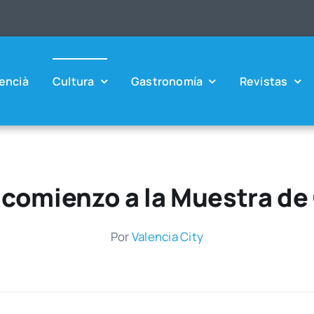
en­cià
Cul­tu­ra
Gas­tro­no­mía
Revis­tas
a comienzo a la Muestra de
Por
Valen­cia City