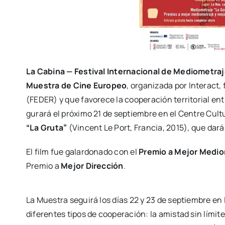
La
Cabi­na — Fes­ti­val Inter­na­cio­nal de Medio­me­tra
Mues­tra de Cine Euro­peo
, orga­ni­za­da por Inter­act
(FEDER) y que favo­re­ce la coope­ra­ción terri­to­rial e
gu­ra­rá el pró­xi­mo 21 de sep­tiem­bre en el Cen­tre Cul­tu
“La Gru­ta”
(Vin­cent Le Port, Fran­cia, 2015), que dará
El film fue galar­do­na­do con el
Pre­mio a Mejor Medio­
Pre­mio a
Mejor Direc­ción
.
La Mues­tra segui­rá los días 22 y 23 de sep­tiem­bre en l
dife­ren­tes tipos de coope­ra­ción: la amis­tad sin lími­t