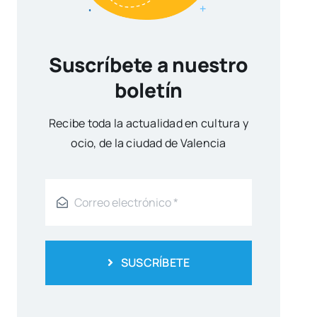
Suscríbete a nuestro
boletín
Reci­be toda la actua­li­dad en cul­tu­ra y
ocio, de la ciu­dad de Valen­cia
SUSCRÍBETE