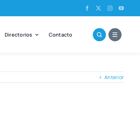
Direc­to­rios
Con­tac­to
Anterior