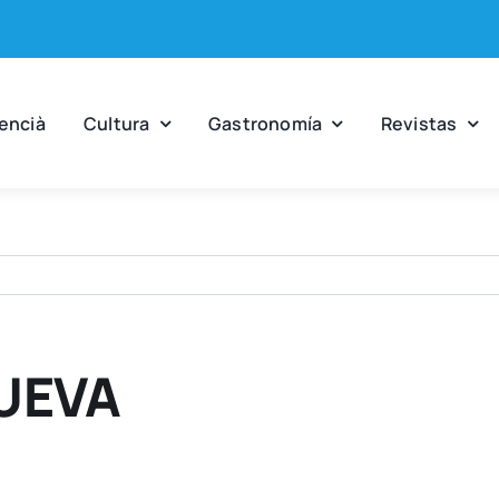
en­cià
Cul­tu­ra
Gas­tro­no­mía
Revis­tas
UEVA