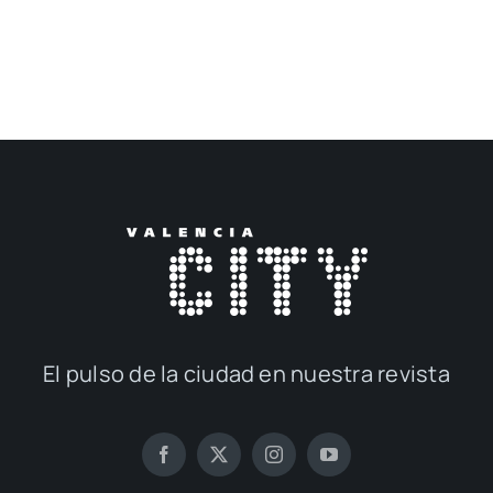
El pul­so de la ciu­dad en nues­tra revis­ta