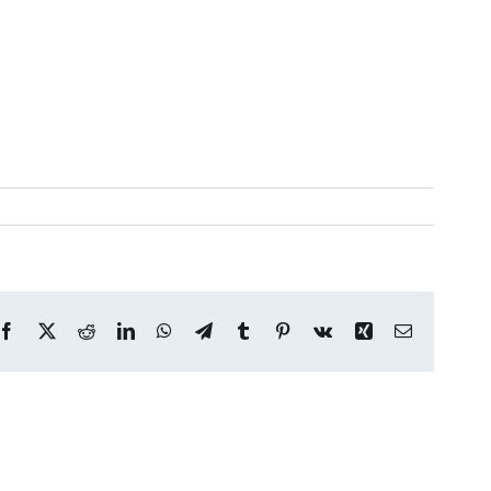
Facebook
X
Reddit
LinkedIn
WhatsApp
Telegram
Tumblr
Pinterest
Vk
Xing
Correo
electrónico