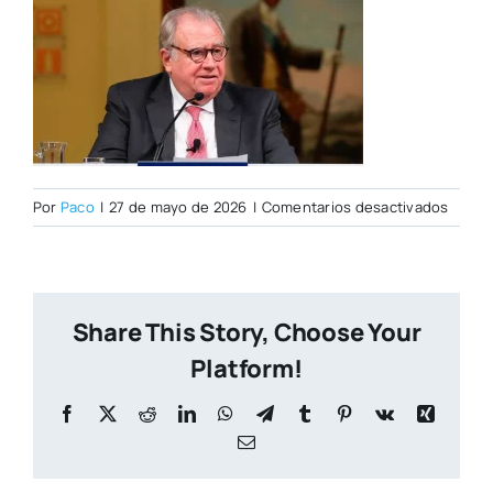
en
Por
Paco
|
27 de mayo de 2026
|
Comentarios desactivados
PORTA
CITY-
NUEVA
54
Share This Story, Choose Your
Platform!
Facebook
X
Reddit
LinkedIn
WhatsApp
Telegram
Tumblr
Pinterest
Vk
Xing
Correo
electrónico