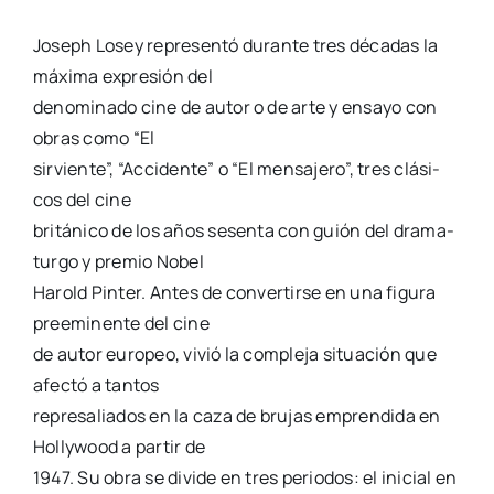
Joseph Losey repre­sen­tó duran­te tres déca­das la
máxi­ma expre­sión del
deno­mi­na­do cine de autor o de arte y ensa­yo con
obras como “El
sir­vien­te”, “Acci­den­te” o “El men­sa­je­ro”, tres clá­si­
cos del cine
bri­tá­ni­co de los años sesen­ta con guión del dra­ma­
tur­go y pre­mio Nobel
Harold Pin­ter. Antes de con­ver­tir­se en una figu­ra
pre­emi­nen­te del cine
de autor euro­peo, vivió la com­ple­ja situa­ción que
afec­tó a tan­tos
repre­sa­lia­dos en la caza de bru­jas empren­di­da en
Holly­wood a par­tir de
1947. Su obra se divi­de en tres perio­dos: el ini­cial en