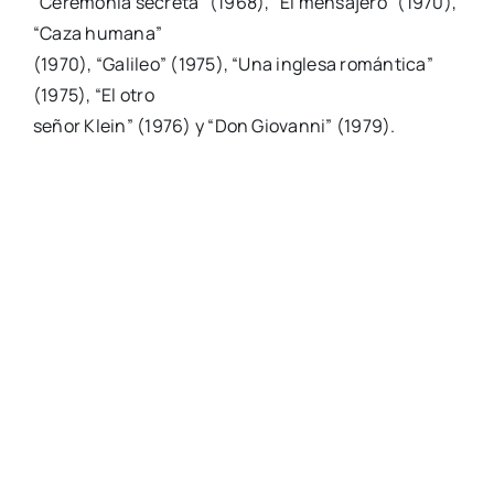
“Cere­mo­nia secre­ta” (1968), “El men­sa­je­ro” (1970),
“Caza huma­na”
(1970), “Gali­leo” (1975), “Una ingle­sa román­ti­ca”
(1975), “El otro
señor Klein” (1976) y “Don Gio­van­ni” (1979).