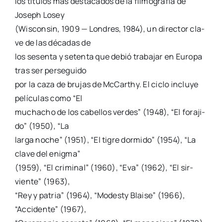
los títu­los más des­ta­ca­dos de la fil­mo­gra­fía de
Joseph Losey
(Wis­con­sin, 1909 — Lon­dres, 1984), un direc­tor cla­
ve de las déca­das de
los sesen­ta y seten­ta que debió tra­ba­jar en Euro­pa
tras ser per­se­gui­do
por la caza de bru­jas de McCarthy. El ciclo inclu­ye
pelí­cu­las como “El
mucha­cho de los cabe­llos ver­des” (1948), “El fora­ji­
do” (1950), “La
lar­ga noche” (1951), “El tigre dor­mi­do” (1954), “La
cla­ve del enig­ma”
(1959), “El cri­mi­nal” (1960), “Eva” (1962), “El sir­
vien­te” (1963),
“Rey y patria” (1964), “Modesty Blai­se” (1966),
“Acci­den­te” (1967),