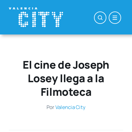
Saltar
al
contenido
El cine de Joseph
Losey llega a la
Filmoteca
Por
Valen­cia City