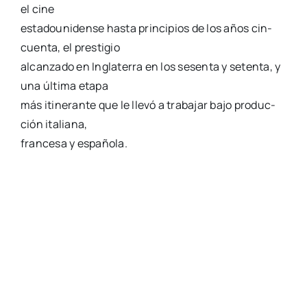
el cine
esta­dou­ni­den­se has­ta prin­ci­pios de los años cin­
cuen­ta, el pres­ti­gio
alcan­za­do en Ingla­te­rra en los sesen­ta y seten­ta, y
una últi­ma eta­pa
más iti­ne­ran­te que le lle­vó a tra­ba­jar bajo pro­duc­
ción ita­lia­na,
fran­ce­sa y espa­ño­la.