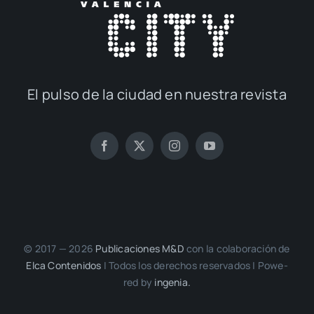
El pul­so de la ciu­dad en nues­tra revis­ta
© 2017 — 2026
Publi­ca­cio­nes M&D
con la cola­bo­ra­ción de
Elca Con­te­ni­dos
| Todos los dere­chos reser­va­dos | Powe­
red by
inge­nia.