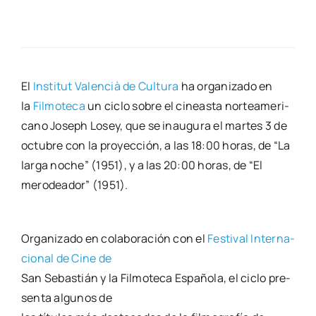
El
Ins­ti­tut Valen­cià de Cul­tu­ra
ha orga­ni­za­do en
la
Fil­mo­te­ca
un ciclo sobre el cineas­ta nor­te­ame­ri­
cano Joseph Losey, que se inau­gu­ra el mar­tes 3 de
octu­bre con la pro­yec­ción, a las 18:00 horas, de “La
lar­ga noche” (1951), y a las 20:00 horas, de “El
mero­dea­dor” (1951).
Orga­ni­za­do en cola­bo­ra­ción con el
Fes­ti­val Inter­na­
cio­nal de Cine de
San Sebas­tián y la Fil­mo­te­ca Espa­ño­la, el ciclo pre­
sen­ta algu­nos de