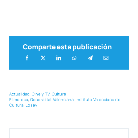
Comparte esta publicación
Actua­li­dad
,
Cine y TV
,
Cul­tu­ra
Fil­mo­te­ca
,
Gene­ra­li­tat Valen­cia­na
,
Ins­ti­tu­to Valen­ciano de
Cul­tu­ra
,
Losey