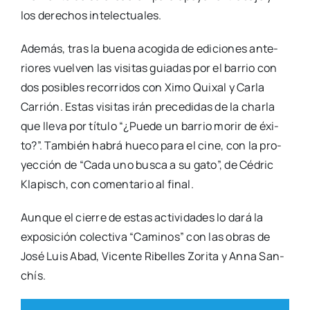
los dere­chos inte­lec­tua­les.
Ade­más, tras la bue­na aco­gi­da de edi­cio­nes ante­
rio­res vuel­ven las visi­tas guia­das por el barrio con
dos posi­bles reco­rri­dos con Ximo Qui­xal y Car­la
Carrión. Estas visi­tas irán pre­ce­di­das de la char­la
que lle­va por títu­lo “¿Pue­de un barrio morir de éxi­
to?”. Tam­bién habrá hue­co para el cine, con la pro­
yec­ción de “Cada uno bus­ca a su gato”, de Cédric
Kla­pisch, con comen­ta­rio al final.
Aun­que el cie­rre de estas acti­vi­da­des lo dará la
expo­si­ción colec­ti­va “Cami­nos” con las obras de
José Luis Abad, Vicen­te Ribe­lles Zori­ta y Anna San­
chís.