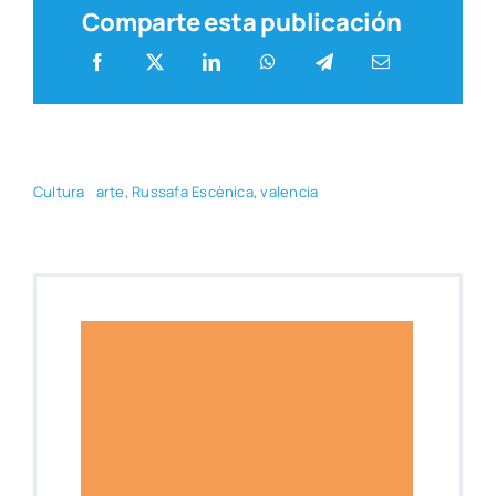
Comparte esta publicación
Cul­tu­ra
arte
,
Rus­sa­fa Escè­ni­ca
,
valen­cia