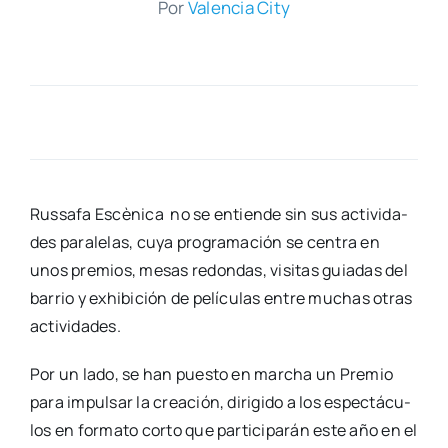
Por
Valen­cia City
Rus­sa­fa Escè­ni­ca no se entien­de sin sus acti­vi­da­
des para­le­las, cuya pro­gra­ma­ción se cen­tra en
unos pre­mios, mesas redon­das, visi­tas guia­das del
barrio y exhi­bi­ción de pelí­cu­las entre muchas otras
acti­vi­da­des.
Por un lado, se han pues­to en mar­cha un Pre­mio
para impul­sar la crea­ción, diri­gi­do a los espec­tácu­
los en for­ma­to cor­to que par­ti­ci­pa­rán este año en el