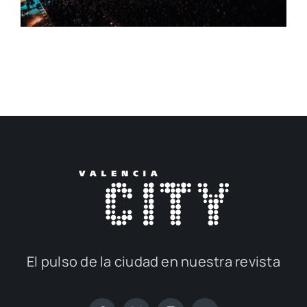
El pul­so de la ciu­dad en nues­tra revis­ta