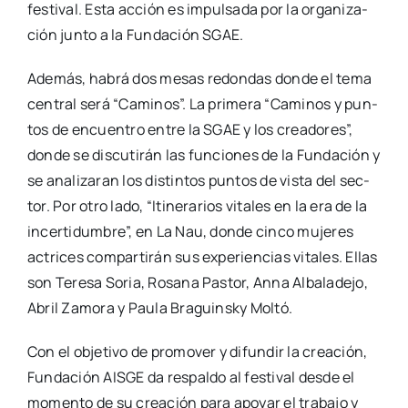
fes­ti­val. Esta acción es impul­sa­da por la orga­ni­za­
ción jun­to a la Fun­da­ción SGAE.
Ade­más, habrá dos mesas redon­das don­de el tema
cen­tral será “Cami­nos”. La pri­me­ra “Cami­nos y pun­
tos de encuen­tro entre la SGAE y los crea­do­res”,
don­de se dis­cu­ti­rán las fun­cio­nes de la Fun­da­ción y
se ana­li­za­ran los dis­tin­tos pun­tos de vis­ta del sec­
tor. Por otro lado, “Iti­ne­ra­rios vita­les en la era de la
incer­ti­dum­bre”, en La Nau, don­de cin­co muje­res
actri­ces com­par­ti­rán sus expe­rien­cias vita­les. Ellas
son Tere­sa Soria, Rosa­na Pas­tor, Anna Alba­la­de­jo,
Abril Zamo­ra y Pau­la Bra­guinsky Mol­tó.
Con el obje­ti­vo de pro­mo­ver y difun­dir la crea­ción,
Fun­da­ción AISGE da res­pal­do al fes­ti­val des­de el
momen­to de su crea­ción para apo­yar el tra­ba­jo y