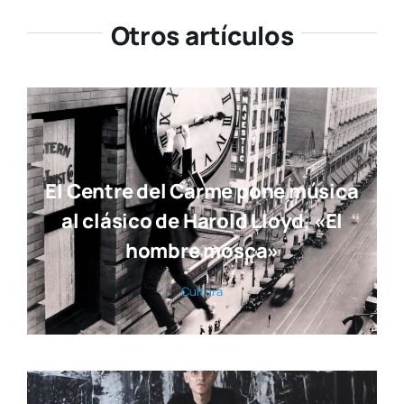
Otros artículos
El Centre del Carme pone música
al clásico de Harold Lloyd, «El
hombre mosca»
Cul­tu­ra