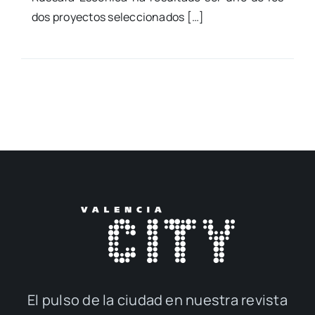
dos pro­yec­tos selec­cio­na­dos […]
El pul­so de la ciu­dad en nues­tra revis­ta