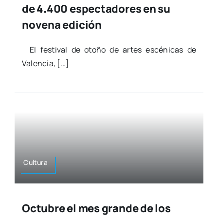
de 4.400 espectadores en su
novena edición
El fes­ti­val de oto­ño de artes escé­ni­cas de
Valen­cia, […]
Cul­tu­ra
Octubre el mes grande de los