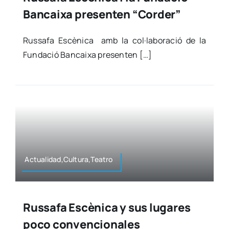
Bancaixa presenten “Corder”
Rus­sa­fa Escè­ni­ca amb la col·laboració de la
Fun­da­ció Ban­cai­xa pre­sen­ten […]
Actualidad,Cultura,Teatro
Russafa Escènica y sus lugares
poco convencionales