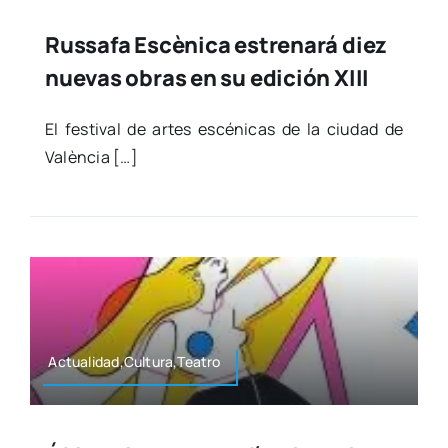
Russafa Escènica estrenará diez
nuevas obras en su edición XIII
El fes­ti­val de artes escé­ni­cas de la ciu­dad de
Valèn­cia […]
Actualidad,Cultura,Teatro