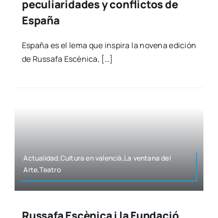
peculiaridades y conflictos de
España
Espa­ña es el lema que ins­pi­ra la nove­na edi­ción
de Rus­sa­fa Escè­ni­ca, […]
Actualidad,Cultura en valencià,La ven­ta­na del
Arte,Teatro
Russafa Escènica i la Fundació