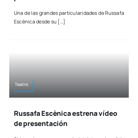
Una de las gran­des par­ti­cu­la­ri­da­des de Rus­sa­fa
Escè­ni­ca des­de su […]
Tea­tro
Russafa Escènica estrena vídeo
de presentación