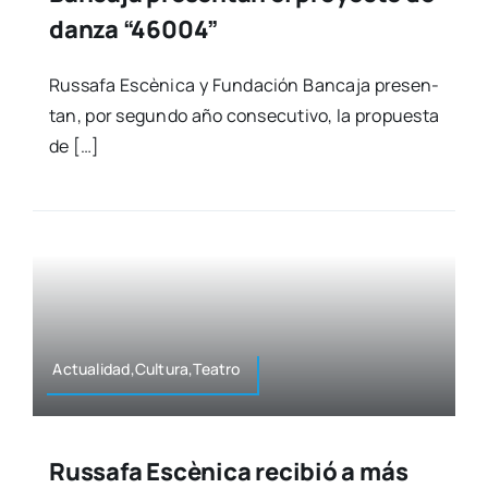
danza “46004”
Rus­sa­fa Escè­ni­ca y Fun­da­ción Ban­ca­ja pre­sen­
tan, por segun­do año con­se­cu­ti­vo, la pro­pues­ta
de […]
Actualidad,Cultura,Teatro
Russafa Escènica recibió a más