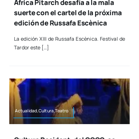
África Pitarch desafía a la mala
suerte con el cartel de la próxima
edición de Russafa Escènica
La edi­ción XIII de Rus­sa­fa Escè­ni­ca. Fes­ti­val de
Tar­dor este […]
Actualidad,Cultura,Teatro