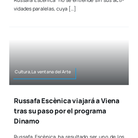
vi­da­des para­le­las, cuya […]
Cultura,La ven­ta­na del Arte
Russafa Escènica viajará a Viena
tras su paso por el programa
Dinamo
Rus­sa­fa Escè­ni­ca ha resul­ta­do ser uno de los