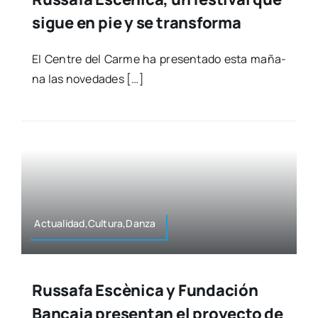
sigue en pie y se transforma
El Cen­tre del Car­me ha pre­sen­ta­do esta maña­
na las nove­da­des […]
Actualidad,Cultura,Danza
Russafa Escènica y Fundación
Bancaja presentan el proyecto de