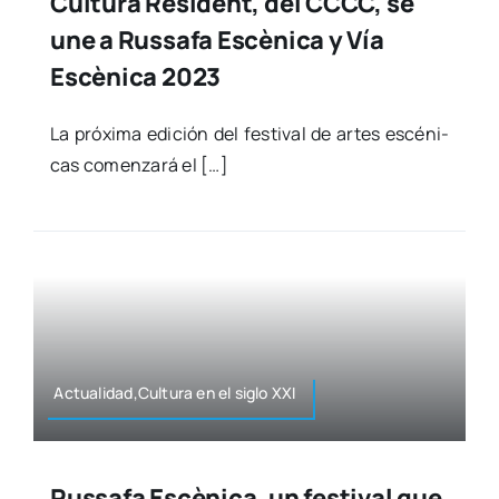
Cultura Resident, del CCCC, se
une a Russafa Escènica y Vía
Escènica 2023
La pró­xi­ma edi­ción del fes­ti­val de artes escé­ni­
cas comen­za­rá el […]
Actualidad,Cultura en el siglo XXI
Russafa Escènica, un festival que