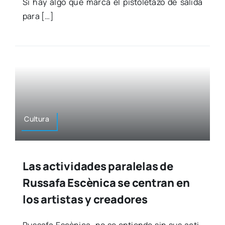
Si hay algo que mar­ca el pis­to­le­ta­zo de sali­da
para […]
Cul­tu­ra
Las actividades paralelas de
Russafa Escènica se centran en
los artistas y creadores
Rus­sa­fa Escè­ni­ca no se entien­de sin sus acti­