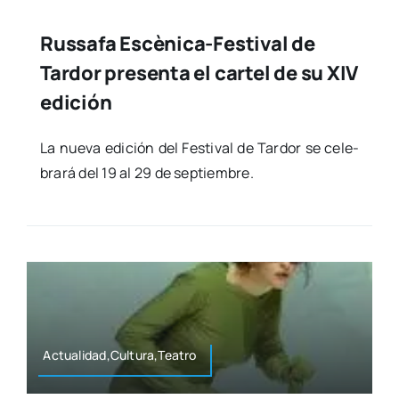
Russafa Escènica-Festival de
Tardor presenta el cartel de su XIV
edición
La nue­va edi­ción del Fes­ti­val de Tar­dor se cele­
bra­rá del 19 al 29 de sep­tiem­bre.
Actualidad,Cultura,Teatro