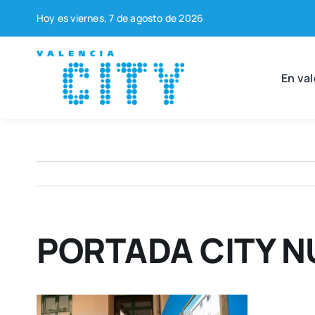
Saltar
Hoy es vier­nes, 7 de agos­to de 2026
al
contenido
En val
PORTADA CITY N