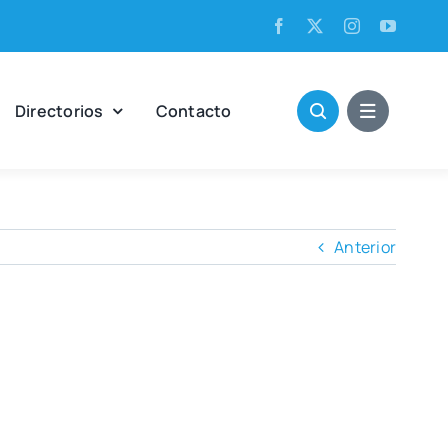
Direc­to­rios
Con­tac­to
Anterior