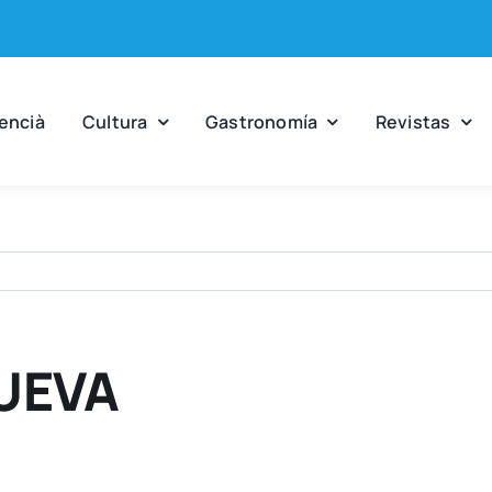
en­cià
Cul­tu­ra
Gas­tro­no­mía
Revis­tas
UEVA