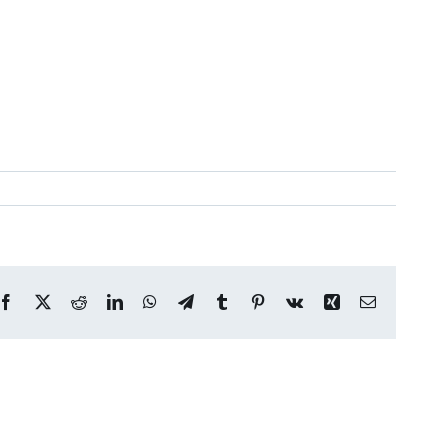
Facebook
X
Reddit
LinkedIn
WhatsApp
Telegram
Tumblr
Pinterest
Vk
Xing
Correo
electrónico