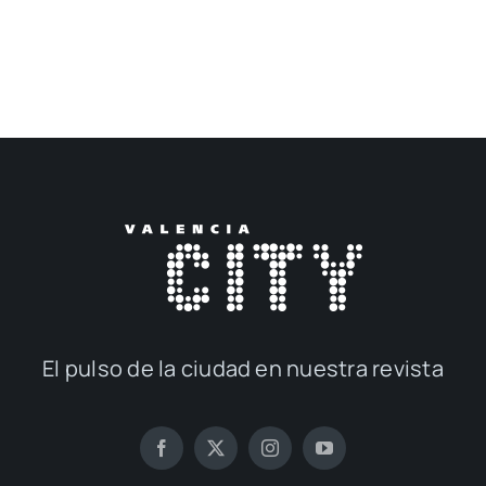
El pul­so de la ciu­dad en nues­tra revis­ta