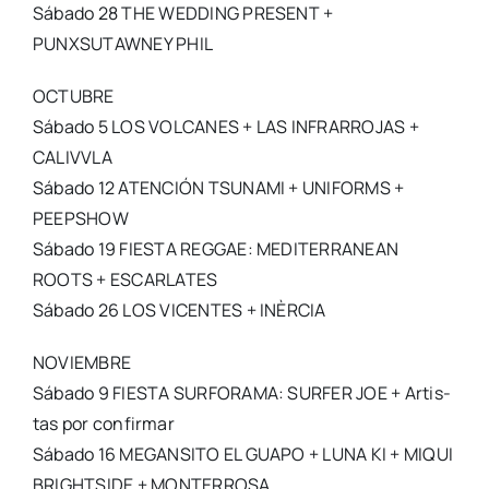
Sába­do 28 THE WEDDING PRESENT +
PUNXSUTAWNEY PHIL
OCTUBRE
Sába­do 5 LOS VOLCANES + LAS INFRARROJAS +
CALIVVLA
Sába­do 12 ATENCIÓN TSUNAMI + UNIFORMS +
PEEPSHOW
Sába­do 19 FIESTA REGGAE: MEDITERRANEAN
ROOTS + ESCARLATES
Sába­do 26 LOS VICENTES + INÈRCIA
NOVIEMBRE
Sába­do 9 FIESTA SURFORAMA: SURFER JOE + Artis­
tas por con­fir­mar
Sába­do 16 MEGANSITO EL GUAPO + LUNA KI + MIQUI
BRIGHTSIDE + MONTERROSA