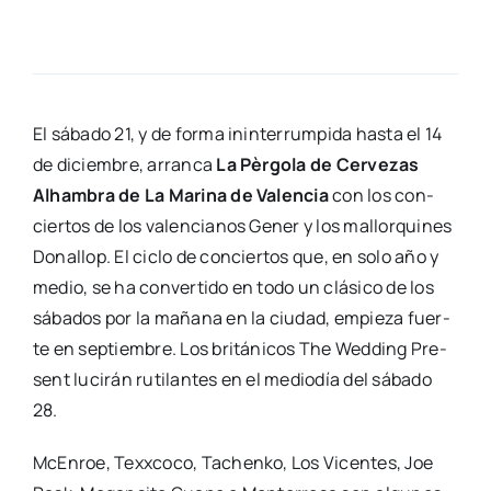
El sába­do 21, y de for­ma inin­te­rrum­pi­da has­ta el 14
de diciem­bre, arran­ca
La Pèr­go­la de Cer­ve­zas
Alham­bra de La Mari­na de Valen­cia
con los con­
cier­tos de los valen­cia­nos Gener y los mallor­qui­nes
Dona­llop. El ciclo de con­cier­tos que, en solo año y
medio, se ha con­ver­ti­do en todo un clá­si­co de los
sába­dos por la maña­na en la ciu­dad, empie­za fuer­
te en sep­tiem­bre. Los bri­tá­ni­cos The Wed­ding Pre­
sent luci­rán ruti­lan­tes en el medio­día del sába­do
28.
McEn­roe, Texx­co­co, Tachen­ko, Los Vicen­tes, Joe