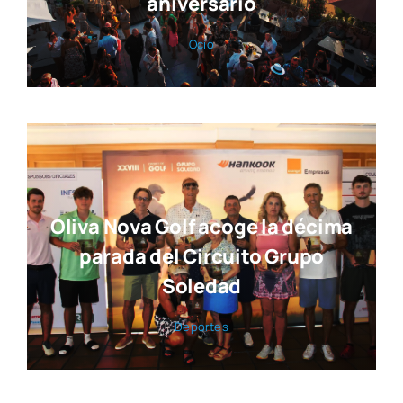
aniversario
Ocio
Oliva Nova Golf acoge la décima
parada del Circuito Grupo
Soledad
Depor­tes