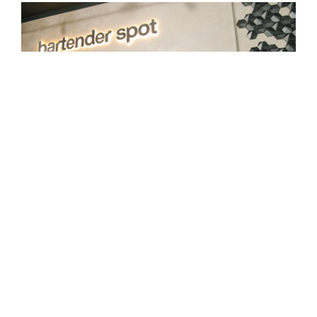
Bartender Spot, nuevo punto de
encuentro para los amantes de
la coctelería
Ocio