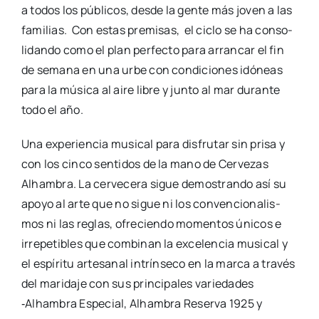
a todos los públi­cos, des­de la gen­te más joven a las
fami­lias. Con estas pre­mi­sas, el ciclo se ha con­so­
li­dan­do como el plan per­fec­to para arran­car el fin
de sema­na en una urbe con con­di­cio­nes idó­neas
para la músi­ca al aire libre y jun­to al mar duran­te
todo el año.
Una expe­rien­cia musi­cal para dis­fru­tar sin pri­sa y
con los cin­co sen­ti­dos de la mano de Cer­ve­zas
Alham­bra. La cer­ve­ce­ra sigue demos­tran­do así su
apo­yo al arte que no sigue ni los con­ven­cio­na­lis­
mos ni las reglas, ofre­cien­do momen­tos úni­cos e
irre­pe­ti­bles que com­bi­nan la exce­len­cia musi­cal y
el espí­ri­tu arte­sa­nal intrín­se­co en la mar­ca a tra­vés
del mari­da­je con sus prin­ci­pa­les varie­da­des
‑Alham­bra Espe­cial, Alham­bra Reser­va 1925 y