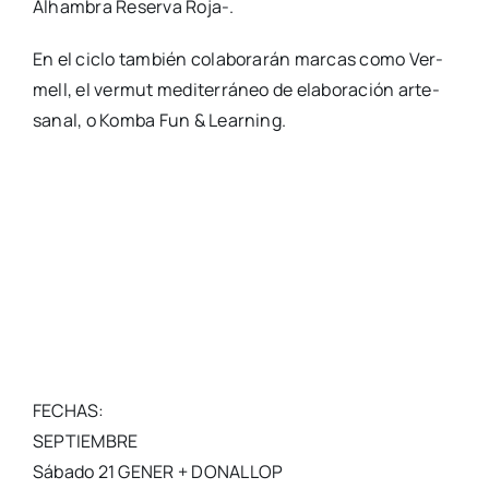
Alham­bra Reser­va Roja-.
En el ciclo tam­bién cola­bo­ra­rán mar­cas como Ver­
mell, el ver­mut medi­te­rrá­neo de ela­bo­ra­ción arte­
sa­nal, o Kom­ba Fun & Lear­ning.
FECHAS:
SEPTIEMBRE
Sába­do 21 GENER + DONALLOP