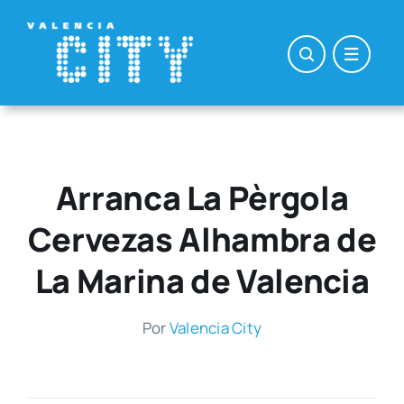
Saltar
al
contenido
Arranca La Pèrgola
Cervezas Alhambra de
La Marina de Valencia
Por
Valen­cia City