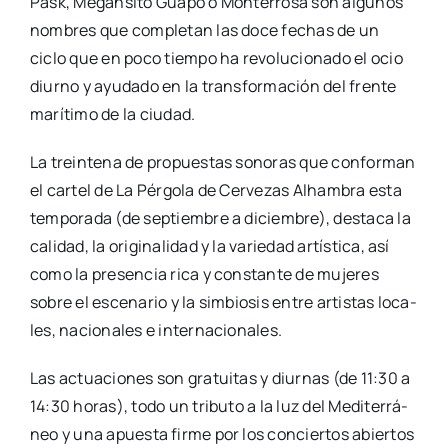
Pask, Megan­si­to Gua­po o Mon­te­rro­sa son algu­nos
nom­bres que com­ple­tan las doce fechas de un
ciclo que en poco tiem­po ha revo­lu­cio­na­do el ocio
diurno y ayu­da­do en la trans­for­ma­ción del fren­te
marí­ti­mo de la ciu­dad.
La trein­te­na de pro­pues­tas sono­ras que con­for­man
el car­tel de La Pér­go­la de Cer­ve­zas Alham­bra esta
tem­po­ra­da (de sep­tiem­bre a diciem­bre), des­ta­ca la
cali­dad, la ori­gi­na­li­dad y la varie­dad artís­ti­ca, así
como la pre­sen­cia rica y cons­tan­te de muje­res
sobre el esce­na­rio y la sim­bio­sis entre artis­tas loca­
les, nacio­na­les e inter­na­cio­na­les.
Las actua­cio­nes son gra­tui­tas y diur­nas (de 11:30 a
14:30 horas), todo un tri­bu­to a la luz del Medi­te­rrá­
neo y una apues­ta fir­me por los con­cier­tos abier­tos