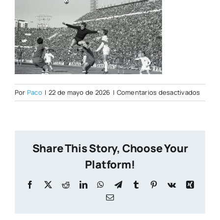
en
Por
Paco
|
22 de mayo de 2026
|
Comentarios desactivados
PORT
CITY
NUEVA
Share This Story, Choose Your
Platform!
Facebook
X
Reddit
LinkedIn
WhatsApp
Telegram
Tumblr
Pinterest
Vk
Xing
Correo
electrónico