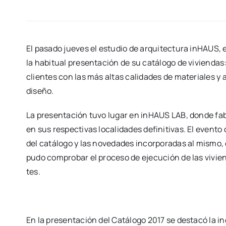
El pasa­do jue­ves el estu­dio de arqui­tec­tu­ra inHAUS, e
la habi­tual pre­sen­ta­ción de su catá­lo­go de vivien­da
clien­tes con las más altas cali­da­des de mate­ria­les y
dise­ño.
La pre­sen­ta­ción tuvo lugar en inHAUS LAB, don­de fab
en sus res­pec­ti­vas loca­li­da­des defi­ni­ti­vas. El even­t
del catá­lo­go y las nove­da­des incor­po­ra­das al mis­mo
pudo com­pro­bar el pro­ce­so de eje­cu­ción de las vivien­
tes.
En la pre­sen­ta­ción del Catá­lo­go 2017 se des­ta­có la 