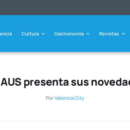
en­cià
Cul­tu­ra
Gas­tro­no­mía
Revis­tas
HAUS presenta sus noveda
Por
Valen­cia City