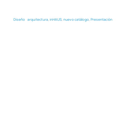
Dise­ño
arqui­tec­tu­ra
,
inHAUS
,
nue­vo catá­lo­go
,
Pre­sen­ta­ción