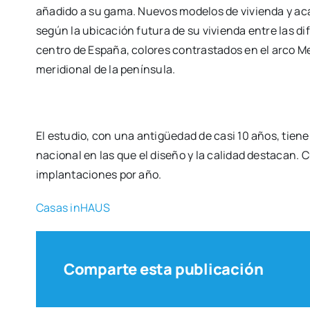
aña­di­do a su gama. Nue­vos mode­los de vivien­da y aca
según la ubi­ca­ción futu­ra de su vivien­da entre las d
cen­tro de Espa­ña, colo­res con­tras­ta­dos en el arco Me
meri­dio­nal de la penín­su­la.
El estu­dio, con una anti­güe­dad de casi 10 años, tie­ne
nacio­nal en las que el dise­ño y la cali­dad des­ta­can
implan­ta­cio­nes por año.
Casas inHAUS
Comparte esta publicación