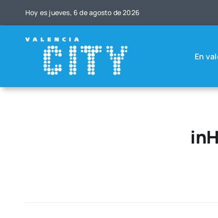
Saltar
Hoy es jue­ves, 6 de agos­to de 2026
al
contenido
En val
in