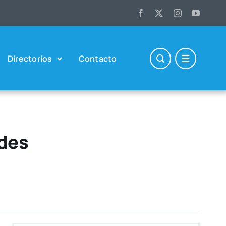
Direc­to­rios
Con­tac­to
des