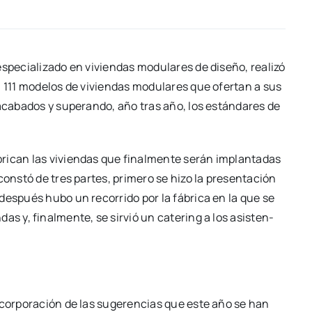
spe­cia­li­za­do en vivien­das modu­la­res de dise­ño, reali­zó
s: 111 mode­los de vivien­das modu­la­res que ofer­tan a sus
 aca­ba­dos y superan­do, año tras año, los están­da­res de
ri­can las vivien­das que final­men­te serán implan­ta­das
o cons­tó de tres par­tes, pri­me­ro se hizo la pre­sen­ta­ción
, des­pués hubo un reco­rri­do por la fábri­ca en la que se
das y, final­men­te, se sir­vió un cate­ring a los asis­ten­
incor­po­ra­ción de las suge­ren­cias que este año se han