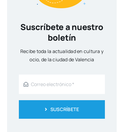
Suscríbete a nuestro
boletín
Reci­be toda la actua­li­dad en cul­tu­ra y
ocio, de la ciu­dad de Valen­cia
SUSCRÍBETE