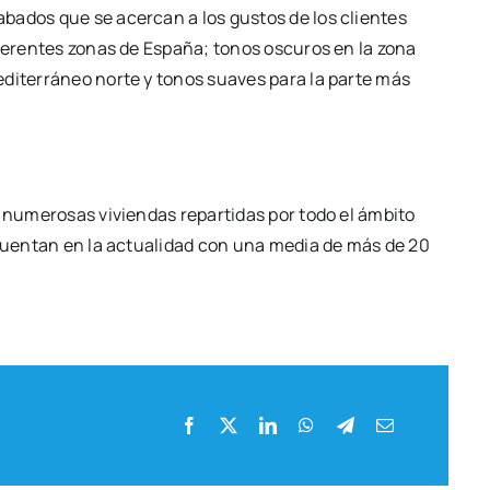
­ba­dos que se acer­can a los gus­tos de los clien­tes
ife­ren­tes zonas de Espa­ña; tonos oscu­ros en la zona
di­te­rrá­neo nor­te y tonos sua­ves para la par­te más
 nume­ro­sas vivien­das repar­ti­das por todo el ámbi­to
. Cuen­tan en la actua­li­dad con una media de más de 20