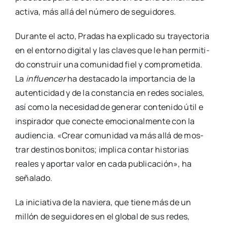
acti­va, más allá del núme­ro de segui­do­res.
Duran­te el acto, Pra­das ha expli­ca­do su tra­yec­to­ria
en el entorno digi­tal y las cla­ves que le han per­mi­ti­
do cons­truir una comu­ni­dad fiel y com­pro­me­ti­da.
La
influen­cer
ha des­ta­ca­do la impor­tan­cia de la
auten­ti­ci­dad y de la cons­tan­cia en redes socia­les,
así como la nece­si­dad de gene­rar con­te­ni­do útil e
ins­pi­ra­dor que conec­te emo­cio­nal­men­te con la
audien­cia. «Crear comu­ni­dad va más allá de mos­
trar des­ti­nos boni­tos; impli­ca con­tar his­to­rias
reales y apor­tar valor en cada publi­ca­ción», ha
seña­la­do.
La ini­cia­ti­va de la navie­ra, que tie­ne más de un
millón de segui­do­res en el glo­bal de sus redes,