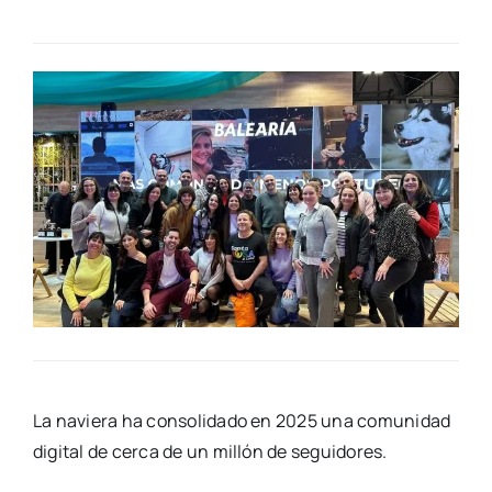
La navie­ra ha con­so­li­da­do en 2025 una comu­ni­dad
digi­tal de cer­ca de un millón de segui­do­res.