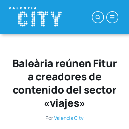
Saltar
al
contenido
Baleària reúnen Fitur
a creadores de
contenido del sector
«viajes»
Por
Valen­cia City