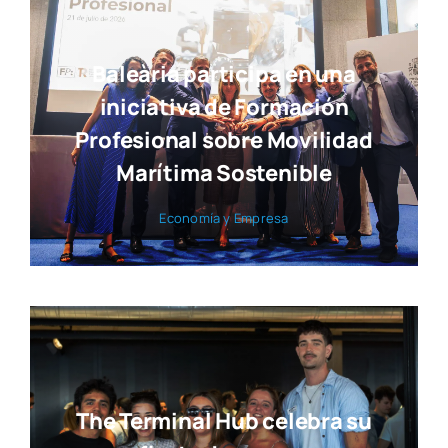
Baleària participa en una
iniciativa de Formación
Profesional sobre Movilidad
Marítima Sostenible
Eco­no­mía y Empre­sa
The Terminal Hub celebra su