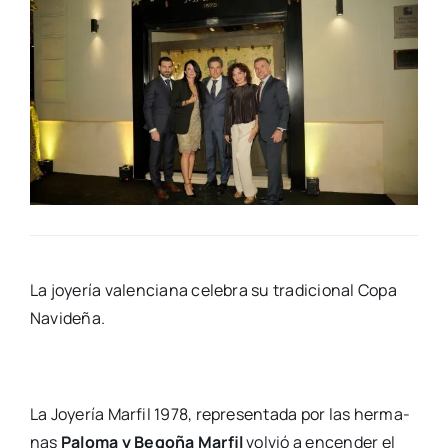
La joye­ría valen­cia­na cele­bra su tra­di­cio­nal Copa
Navi­de­ña.
La Joye­ría Mar­fil 1978, repre­sen­ta­da por las her­ma­
nas
Palo­ma y Bego­ña Mar­fil
vol­vió a encen­der el