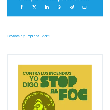
Eco­no­mía y Empre­sa
Mar­fil