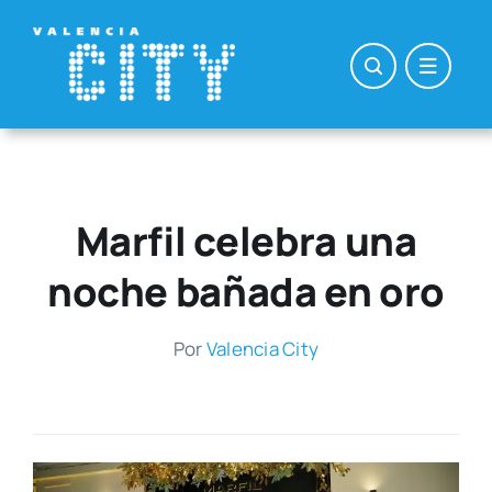
Saltar
al
contenido
Marfil celebra una
noche bañada en oro
Por
Valen­cia City