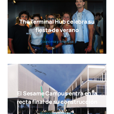
The Terminal Hub celebra su
fiesta de verano
Eco­no­mía y Empre­sa
El Sesame Campus entra en la
recta final de su construcción
Eco­no­mía y Empre­sa