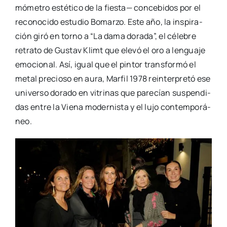
mó­me­tro esté­ti­co de la fies­ta— con­ce­bi­dos por el
reco­no­ci­do estu­dio Bomar­zo. Este año, la ins­pi­ra­
ción giró en torno a “La dama dora­da”, el céle­bre
retra­to de Gus­tav Klimt que ele­vó el oro a len­gua­je
emo­cio­nal. Así, igual que el pin­tor trans­for­mó el
metal pre­cio­so en aura, Mar­fil 1978 rein­ter­pre­tó ese
uni­ver­so dora­do en vitri­nas que pare­cían sus­pen­di­
das entre la Vie­na moder­nis­ta y el lujo con­tem­po­rá­
neo.