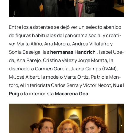
Entre los asis­ten­tes se dejó ver un selec­to aba­ni­co
de figu­ras habi­tua­les del pano­ra­ma social y crea­ti­
vo: Mar­ta Ali­ño, Ana More­ra, Andrea Villa­fa­ñe y
Sonia Basel­ga, las
her­ma­nas Han­drich
, Isa­bel Ube­
da, Ana Pare­jo, Cris­ti­na Vélez y Jor­ge Mora­ta, la
dise­ña­do­ra Car­men Gar­cía, Jua­na Camps (IVAM),
MªJo­sé Albert, la mode­lo Mar­ta Ortiz, Patri­cia Mon­
to­ro, el inte­rio­ris­ta Car­los Serra y Vic­tor Nebot,
Nuel
Puig
o la inte­rio­ris­ta
Maca­re­na Gea.