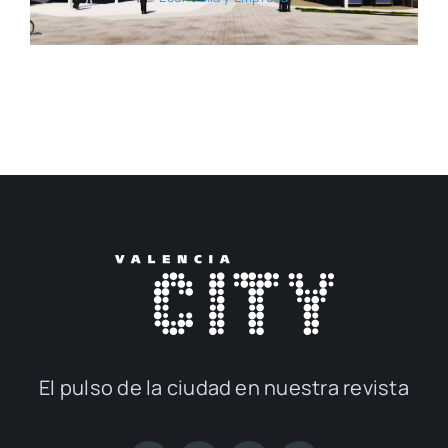
El pul­so de la ciu­dad en nues­tra revis­ta