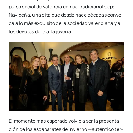
pul­so social de Valen­cia con su tra­di­cio­nal Copa
Navi­de­ña, una cita que des­de hace déca­das con­vo­
ca a lo más exqui­si­to de la socie­dad valen­cia­na y a
los devo­tos de la alta joye­ría.
El momen­to más espe­ra­do vol­vió a ser la pre­sen­ta­
ción de los esca­pa­ra­tes de invierno —autén­ti­co ter­